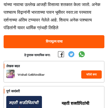
यांच्या नावाचा उल्लेख आजही विसाव्या शतकात केला जातो. अनेक
पाश्चात्य विद्वानांनी भारताच्या पावन भूमीवर स्वत:ला परमतत्व
दर्शनाच्या अंतिम टप्प्यावर नेलेले आहे. शिवाय अनेक पाश्चात्य
पंडितांनी यावर धार्मिक ग्रंथही लिहिले
विनामूल्य वाचा
हे पुस्तक सामायिक करा:
लेखक बद्दल
फॉलो करा
Vrishali Gotkhindikar
पूर्ण कादंबरी
महती शक्तीपिठांची