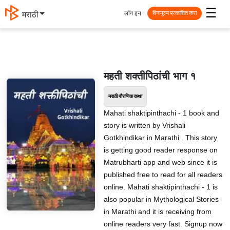
☰
लॉग इन
मराठी
विनामूल्य प्रकाशित करा
महती शक्तीपिठांची भाग १
मराठी पौराणिक कथा
Mahati shaktipinthachi - 1 book and
story is written by Vrishali
Gotkhindikar in Marathi . This story
is getting good reader response on
Matrubharti app and web since it is
published free to read for all readers
online. Mahati shaktipinthachi - 1 is
also popular in Mythological Stories
in Marathi and it is receiving from
online readers very fast. Signup now