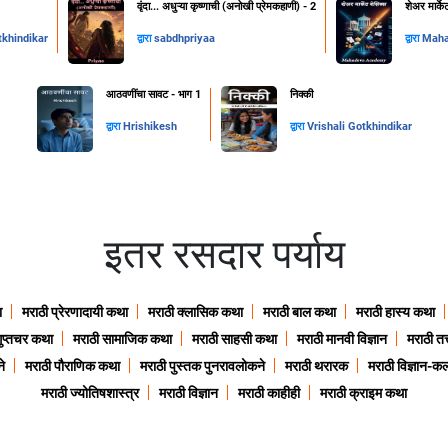
वृंदा... अधुऱ्या कृष्णाची (अनोखी प्रेमकहाणी) - 2
शेअर मार्के
tkhindikar
द्वारा
sabdhpriyaa
द्वारा
Mah
आठवणींचा सावट - भाग 1
निक्की
द्वारा
Hrishikesh
द्वारा
Vrishali Gotkhindikar
इतर रसदार पर्याय
ा
मराठी प्रेरणादायी कथा
मराठी क्लासिक कथा
मराठी बाल कथा
मराठी हास्य कथा
गुप्तचर कथा
मराठी सामाजिक कथा
मराठी साहसी कथा
मराठी मानवी विज्ञान
मराठी तत्
े
मराठी पौराणिक कथा
मराठी पुस्तक पुनरावलोकने
मराठी थरारक
मराठी विज्ञान-कल
मराठी ज्योतिषशास्त्र
मराठी विज्ञान
मराठी काहीही
मराठी क्राइम कथा