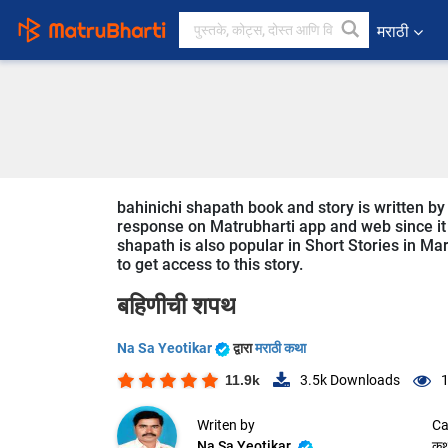
मराठी
bahinichi shapath book and story is written by 
response on Matrubharti app and web since it i
shapath is also popular in Short Stories in Mar
to get access to this story.
बहिणीची शपथ
Na Sa Yeotikar
द्वारा
मराठी कथा
11.9k
3.5k
Downloads
1
Writen by
Ca
Na Sa Yeotikar
कथ