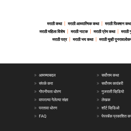
मराठी कथा
मराठी आध्यात्मिक कथा
मराठी फिक्शन कथ
मराठी महिला विशेष
मराठी नाटक
मराठी प्रेम कथा
मराठी 
मराठी पत्र
मराठी भय कथा
मराठी मूव्ही पुनरावलोकन
आमच्याबद्दल
सर्वोत्तम कथा
संपर्क करा
सर्वोत्तम कादंबरी
गोपनीयता धोरण
गुजराती व्हिडियो
वापरल्या गेलेल्या संज्ञा
लेखक
परतावा धोरण
शॉर्ट व्हिडिओ
FAQ
पेपरबॅक प्रकाशित क