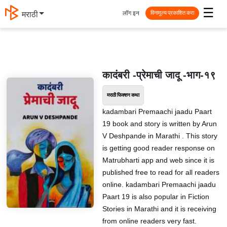
☰
लॉग इन
मराठी
विनामूल्य प्रकाशित करा
कादंबरी -प्रेमाची जादू -भाग-१९
मराठी फिक्शन कथा
kadambari Premaachi jaadu Paart
19 book and story is written by Arun
V Deshpande in Marathi . This story
is getting good reader response on
Matrubharti app and web since it is
published free to read for all readers
online. kadambari Premaachi jaadu
Paart 19 is also popular in Fiction
Stories in Marathi and it is receiving
from online readers very fast.