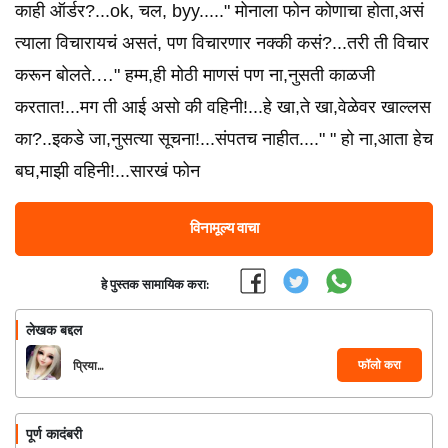
काही ऑर्डर?...ok, चल, byy....." मोनाला फोन कोणाचा होता,असं
त्याला विचारायचं असतं, पण विचारणार नक्की कसं?...तरी ती विचार
करून बोलते.…" हम्म,ही मोठी माणसं पण ना,नुसती काळजी
करतात!...मग ती आई असो की वहिनी!...हे खा,ते खा,वेळेवर खाल्लस
का?..इकडे जा,नुसत्या सूचना!...संपतच नाहीत...." " हो ना,आता हेच
बघ,माझी वहिनी!...सारखं फोन
विनामूल्य वाचा
हे पुस्तक सामायिक करा:
लेखक बद्दल
फॉलो करा
प्रिया...
पूर्ण कादंबरी