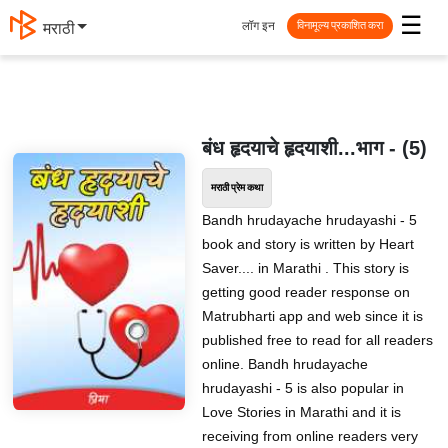
☰
लॉग इन
मराठी
विनामूल्य प्रकाशित करा
बंध हृदयाचे हृदयाशी...भाग - (5)
मराठी प्रेम कथा
Bandh hrudayache hrudayashi - 5
book and story is written by Heart
Saver.... in Marathi . This story is
getting good reader response on
Matrubharti app and web since it is
published free to read for all readers
online. Bandh hrudayache
hrudayashi - 5 is also popular in
Love Stories in Marathi and it is
receiving from online readers very