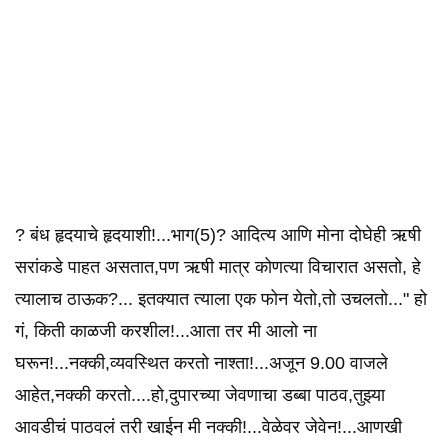
? बंध हृदयाचे हृदयाशी!...भाग(5)? आदित्य आणि मोना दोघेही ऋषी
सरांकडे पाहत असतात,पण ऋषी मात्र कोणत्या विचारात असतो, हे
त्यालाच ठाऊक?... इतक्यात त्याला एक फोन येतो,तो उचलतो..." हो
गं, किती काळजी करशील!...आता तर मी आलो ना
घरून!...नक्की,व्यवस्थित करतो नाश्ता!...अजून 9.00 वाजले
आहेत,नक्की करतो....हो,दुपारच्या जेवणाचा डब्बा पाठव,तुझ्या
आवडीचं पाठवलं तरी खाईन मी नक्की!...वेळेवर जेवेन!...आणखी