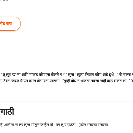
लोड करा
 तू तुझं खा ना आणि माकड कोणाला बोलते ग !" " तुला " तुझ्या शिवाय कोण आहे इथे . " मी माकड मग त
यनींग टेबल जवळ येऊन बसत बोलायला लागला . "तुम्ही दोघ न भांडता नाश्ता नाही करू शकत का !" "द
मगाठी
ाही आलीस ना तर तुला सोडून जाईल मी . मग तू ये एकटी . (फोन उचल्या उचल्या...