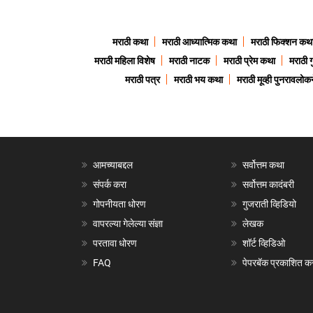
मराठी कथा
मराठी आध्यात्मिक कथा
मराठी फिक्शन कथ
मराठी महिला विशेष
मराठी नाटक
मराठी प्रेम कथा
मराठी 
मराठी पत्र
मराठी भय कथा
मराठी मूव्ही पुनरावलोकन
आमच्याबद्दल
सर्वोत्तम कथा
संपर्क करा
सर्वोत्तम कादंबरी
गोपनीयता धोरण
गुजराती व्हिडियो
वापरल्या गेलेल्या संज्ञा
लेखक
परतावा धोरण
शॉर्ट व्हिडिओ
FAQ
पेपरबॅक प्रकाशित क