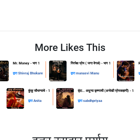
More Likes This
Mr. Money - भाग 1
निरपेक्ष प्रेम ( जगा वेगळं) - भाग 1
द्वारा
Shivraj Bhokare
द्वारा
manasvi Manu
द
कुंकू सौभाग्याचे - 1
वृंदा... अधुऱ्या कृष्णाची (अनोखी प्रेमकहाणी) - 1
द्वारा
Anita
द्वारा
sabdhpriyaa