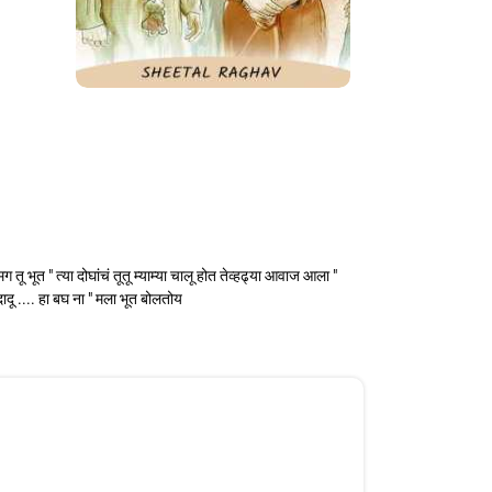
ू भूत " त्या दोघांचं तूतू म्याम्या चालू होत तेव्हढ्या आवाज आला "
ादू .... हा बघ ना " मला भूत बोलतोय