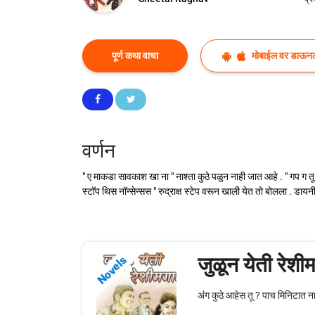
पूर्ण कथा वाचा
मोबाईल वर डाऊन
वर्णन
" ए माकडा सावकाश खा ना " नाश्ता कुठे पळुन नाही जात आहे . " गप ग तू "
स्टॉप थिस नॉन्सेन्सस " रुद्राक्ष स्टेप वरून खाली येत तो बोलला . डा
जुळून येती रेशी
Novels
अंग कुठे आहेस तू ? पाच मिनिटात न