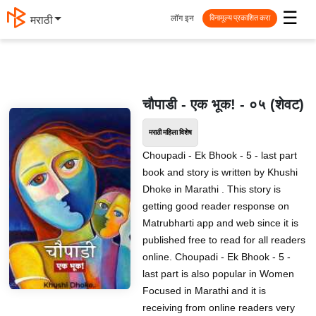
☰
लॉग इन
मराठी
विनामूल्य प्रकाशित करा
चौपाडी - एक भूक! - ०५ (शेवट)
मराठी महिला विशेष
Choupadi - Ek Bhook - 5 - last part
book and story is written by Khushi
Dhoke in Marathi . This story is
getting good reader response on
Matrubharti app and web since it is
published free to read for all readers
online. Choupadi - Ek Bhook - 5 -
last part is also popular in Women
Focused in Marathi and it is
receiving from online readers very