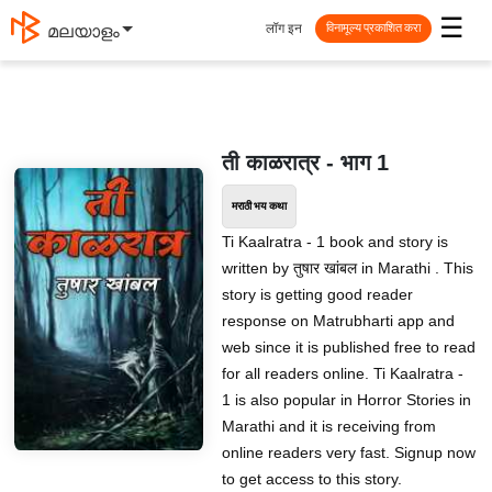
☰
लॉग इन
മലയാളം
विनामूल्य प्रकाशित करा
ती काळरात्र - भाग 1
मराठी भय कथा
Ti Kaalratra - 1 book and story is
written by तुषार खांबल in Marathi . This
story is getting good reader
response on Matrubharti app and
web since it is published free to read
for all readers online. Ti Kaalratra -
1 is also popular in Horror Stories in
Marathi and it is receiving from
online readers very fast. Signup now
to get access to this story.