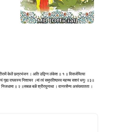
रामें केलें छत्रभंजन । अति उद्विग्न लंकेश ॥ १ ॥ विसर्जयित्वा
ं गृह्य राघवस्य निशाचर ।मां त्वं समुपतिष्ठस्व महच्च सशरं धनुः ॥३॥
 आपण निजधामा ॥ २ ॥सबळ बळें श्रीरघुनाथा । वानरसैन्य असंख्यातता ।