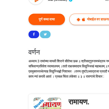
पूर्ण कथा वाचा
मोबाईल वर डाऊन
वर्णन
अध्याय 3 रामांच्या मायवी शिराने सीतेचा छळ ॥ श्रीसद्‌गुरुरामचंद्राय 
सचिवान्प्रविवेश स्वामालयम् ।ततो राक्षसमादाय विद्युज्जिव्हं महाबलम्
एवमुक्तस्तथेत्याह विद्युज्जिह्वो निशाचरः ।तस्य तुष्टोऽभवद्राजा प्
काय म्यां करावें आतां । प्रबळ चिंता लंकेशा ॥ ३ ॥ रावणाचे विचार :
रामायण.
Novels