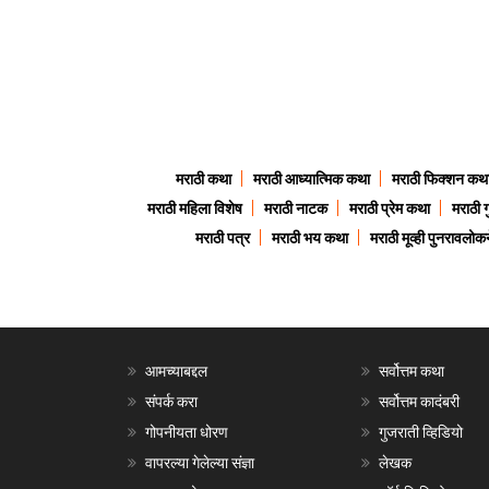
मराठी कथा
मराठी आध्यात्मिक कथा
मराठी फिक्शन कथ
मराठी महिला विशेष
मराठी नाटक
मराठी प्रेम कथा
मराठी 
मराठी पत्र
मराठी भय कथा
मराठी मूव्ही पुनरावलोकन
आमच्याबद्दल
सर्वोत्तम कथा
संपर्क करा
सर्वोत्तम कादंबरी
गोपनीयता धोरण
गुजराती व्हिडियो
वापरल्या गेलेल्या संज्ञा
लेखक