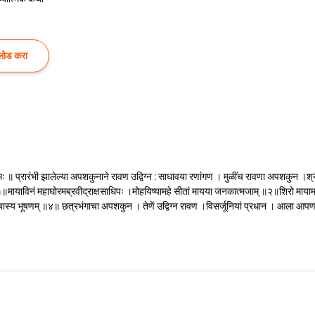
लोड करा
नमः ॥ प्रारंभी झालेल्या अपशकुनाने रावण उद्विग्न : साधावया रणांगण । मुळींच रावणा अपशकुन ।श्री
 ॥१॥मायाविनं महाघोरमब्रवीद्राक्षसाधिपः ।मोहयिष्यामहे सीतां मायया जनकात्मजाम् ॥२॥शिरो मायामय
रददौ चास्य भूषणम् ॥४॥ छत्रभंगाचा अपशकुन । तेणें उद्विग्न रावण ।विसर्जूनियां प्रधान । आला