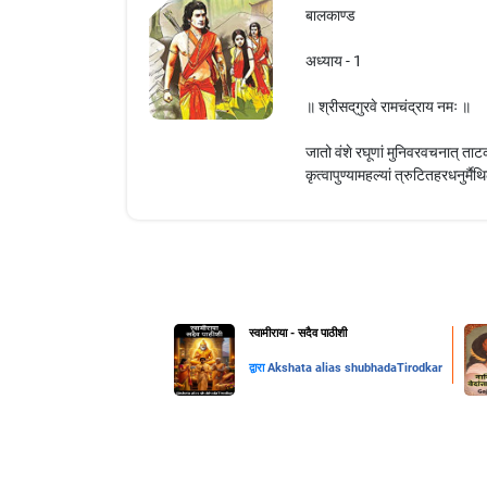
बालकाण्ड
अध्याय - 1
॥ श्रीसद्‌गुरवे रामचंद्राय नमः ॥
जातो वंशे रघूणां मुनिवरवचनात् ताटक
कृत्वापुण्यामहल्यां त्रुटितहरधनुर्मैथ
स्वामीराया - सदैव पाठीशी
द्वारा
Akshata alias shubhadaTirodkar