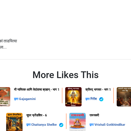
ां ताडयित्वा
िला...
More Likes This
मी नास्तिक आणि वेदांताचा ब्रह्मन् - भाग 1
श्रीमद् भागवत - भाग 1
द्वारा
Gajagamini
द्वारा
गिरीश
सुपर फ्रेंडशिप - 6
रामनवमी
द्वारा
Chaitanya Shelke
द्वारा
Vrishali Gotkhindikar