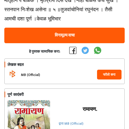
मातृहीन पै बाळक । मृतप्राय दिसे देख ।नाहीं बाळसें कैंचें सुख ।
स्तनपान निःशेख असेना ॥ ५ ॥तुजवांचोनियां रघुनंदन । तैसी
आमची दशा पूर्ण ।केवळ भूमिभार
विनामूल्य वाचा
हे पुस्तक सामायिक करा:
लेखक बद्दल
फॉलो करा
MB (Official)
पूर्ण कादंबरी
रामायण.
द्वारा MB (Official)