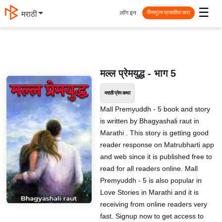
☰
लॉग इन
मराठी
विनामूल्य प्रकाशित करा
मल्ल प्रेमयुद्ध - भाग 5
मराठी प्रेम कथा
Mall Premyuddh - 5 book and story
is written by Bhagyashali raut in
Marathi . This story is getting good
reader response on Matrubharti app
and web since it is published free to
read for all readers online. Mall
Premyuddh - 5 is also popular in
Love Stories in Marathi and it is
receiving from online readers very
fast. Signup now to get access to