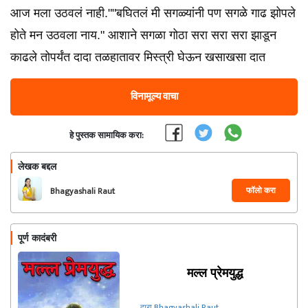
आज मला उठवलं नाही.""बघितलं मी सगळ्यांनी पण सगळे गाढ झोपले
होते मन उठवला नाय." आशाने सगळा गोठा सरा सरा सरा झाडून
काढले तोपर्यंत दादा तळहातावर मिस्त्री घेऊन खसाखसा दात
विनामूल्य वाचा
हे पुस्तक सामायिक करा:
लेखक बद्दल
फॉलो करा
Bhagyashali Raut
पूर्ण कादंबरी
मल्ल प्रेमयुद्ध
द्वारा Bhagyashali Raut