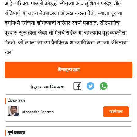
आहेः परिचयः पाउलो कोएल्हो स्पेनच्या आंदालुशियन प्रदेशातील
सॅंटियागो या तरुण मेंढपाळाला ओळख करून देतो, ज्याला दूरच्या
देशांमध्ये खजिना शोधण्याची वारंवार स्वप्ने पडतात. सॅंटियागोचा
प्रवास सुरू होतो जेव्हा तो मेलचीसेडेक या रहस्यमय वृद्ध व्यक्तीला
भेटतो, जो त्याला त्याच्या वैयक्तिक आख्यायिकेचा-त्याच्या जीवनाचा
खरा
विनामूल्य वाचा
हे पुस्तक सामायिक करा:
लेखक बद्दल
फॉलो करा
Mahendra Sharma
पूर्ण कादंबरी