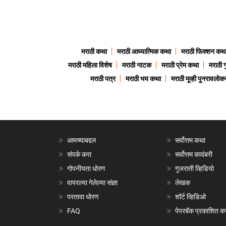
मराठी कथा
मराठी आध्यात्मिक कथा
मराठी फिक्शन कथ
मराठी महिला विशेष
मराठी नाटक
मराठी प्रेम कथा
मराठी 
मराठी पत्र
मराठी भय कथा
मराठी मूव्ही पुनरावलोकन
आमच्याबद्दल
सर्वोत्तम कथा
संपर्क करा
सर्वोत्तम कादंबरी
गोपनीयता धोरण
गुजराती व्हिडियो
वापरल्या गेलेल्या संज्ञा
लेखक
परतावा धोरण
शॉर्ट व्हिडिओ
FAQ
पेपरबॅक प्रकाशित क