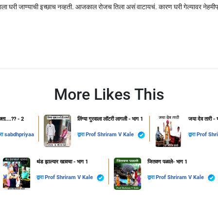
ला घरी जाण्याची इच्छाच नव्हती. आजकाल रोजच तिला असं वाटायचं. कारण घरी गेल्यावर नेहमीप्
More Likes This
क्ता....??️ - 2
लिंग्या गुरवाला लॉटरी लागली - भाग 1
जया देव तारी - 
ारा
sabdhpriyaa
द्वारा
Prof Shriram V Kale
द्वारा
थंड झाल्यार खावचा - भाग 1
जितवण पळाले- भाग 1
द्वारा
Prof Shriram V Kale
द्वारा
Prof Shriram V Kale