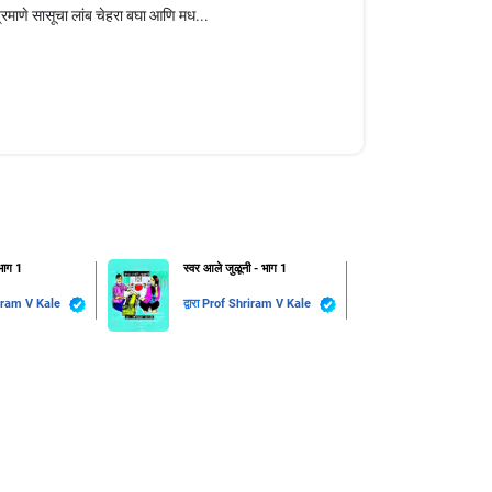
रमाणे सासूचा लांब चेहरा बघा आणि मध...
भाग 1
स्वर आले जुळूनी - भाग 1
Prof Shriram V Kale
द्वारा
Prof Shriram V Kale