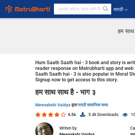
मराठी
हम साथ 
Hum Saath Saath hai - 3 book and story is writ
reader response on Matrubharti app and web si
Saath Saath hai - 3 is also popular in Moral St
Signup now to get access to this story.
हम साथ साथ है - भाग ३
Meenakshi Vaidya
द्वारा
मराठी सामाजिक कथा
4.5k
5.4k
Downloads
10
Writen by
Ca
Meenakshi Vaidya
सा