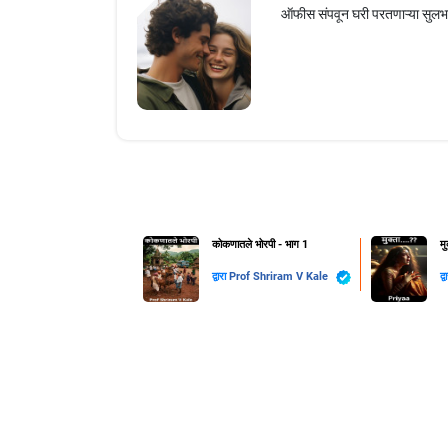
ऑफीस संपवून घरी परतणाऱ्या सुलभा
कोकणातले भोरपी - भाग 1
मु
द्वारा
Prof Shriram V Kale
द्व