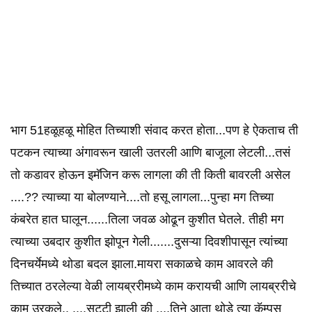
भाग 51हळूहळू मोहित तिच्याशी संवाद करत होता...पण हे ऐकताच ती
पटकन त्याच्या अंगावरून खाली उतरली आणि बाजूला लेटली...तसं
तो कडावर होऊन इमॅजिन करू लागला की ती किती बावरली असेल
....?? त्याच्या या बोलण्याने....तो हसू लागला...पुन्हा मग तिच्या
कंबरेत हात घालून......तिला जवळ ओढून कुशीत घेतले. तीही मग
त्याच्या उबदार कुशीत झोपून गेली.......दुसऱ्या दिवशीपासून त्यांच्या
दिनचर्येमध्ये थोडा बदल झाला.मायरा सकाळचे काम आवरले की
तिच्यात ठरलेल्या वेळी लायब्ररीमध्ये काम करायची आणि लायब्ररीचे
काम उरकले.. ....सुट्टी झाली की ....तिने आता थोडे त्या कॅम्पस