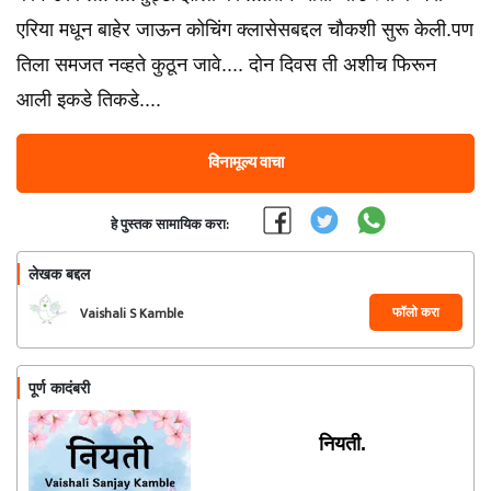
एरिया मधून बाहेर जाऊन कोचिंग क्लासेसबद्दल चौकशी सुरू केली.पण
तिला समजत नव्हते कुठून जावे.... दोन दिवस ती अशीच फिरून
आली इकडे तिकडे....
विनामूल्य वाचा
हे पुस्तक सामायिक करा:
लेखक बद्दल
फॉलो करा
Vaishali S Kamble
पूर्ण कादंबरी
नियती.