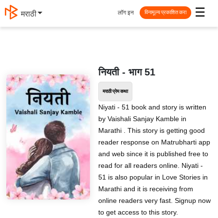
☰
लॉग इन
मराठी
विनामूल्य प्रकाशित करा
नियती - भाग 51
मराठी प्रेम कथा
Niyati - 51 book and story is written
by Vaishali Sanjay Kamble in
Marathi . This story is getting good
reader response on Matrubharti app
and web since it is published free to
read for all readers online. Niyati -
51 is also popular in Love Stories in
Marathi and it is receiving from
online readers very fast. Signup now
to get access to this story.