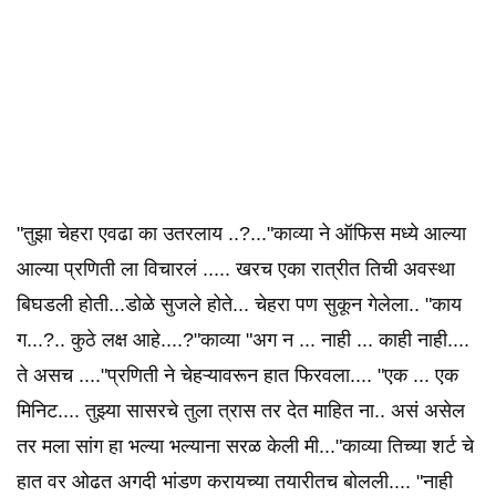
"तुझा चेहरा एवढा का उतरलाय ..?..."काव्या ने ऑफिस मध्ये आल्या
आल्या प्रणिती ला विचारलं ..... खरच एका रात्रीत तिची अवस्था
बिघडली होती...डोळे सुजले होते... चेहरा पण सुकून गेलेला.. "काय
ग...?.. कुठे लक्ष आहे....?"काव्या "अग न ... नाही ... काही नाही....
ते असच ...."प्रणिती ने चेहऱ्यावरून हात फिरवला.... "एक ... एक
मिनिट.... तुझ्या सासरचे तुला त्रास तर देत माहित ना.. असं असेल
तर मला सांग हा भल्या भल्याना सरळ केली मी..."काव्या तिच्या शर्ट चे
हात वर ओढत अगदी भांडण करायच्या तयारीतच बोलली.... "नाही