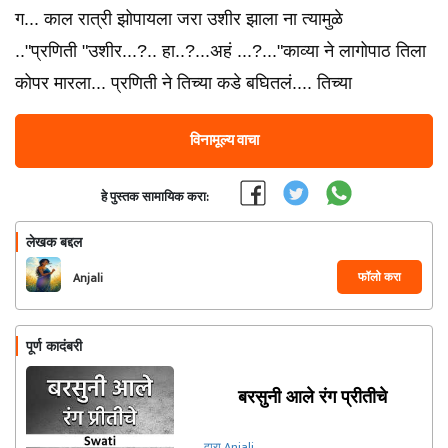
ग... काल रात्री झोपायला जरा उशीर झाला ना त्यामुळे
.."प्रणिती "उशीर...?.. हा..?...अहं ...?..."काव्या ने लागोपाठ तिला
कोपर मारला... प्रणिती ने तिच्या कडे बघितलं.... तिच्या
विनामूल्य वाचा
हे पुस्तक सामायिक करा:
लेखक बद्दल
फॉलो करा
Anjali
पूर्ण कादंबरी
बरसुनी आले रंग प्रीतीचे
द्वारा Anjali