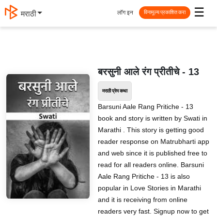
☰
लॉग इन
मराठी
विनामूल्य प्रकाशित करा
बरसुनी आले रंग प्रीतीचे - 13
मराठी प्रेम कथा
Barsuni Aale Rang Pritiche - 13
book and story is written by Swati in
Marathi . This story is getting good
reader response on Matrubharti app
and web since it is published free to
read for all readers online. Barsuni
Aale Rang Pritiche - 13 is also
popular in Love Stories in Marathi
and it is receiving from online
readers very fast. Signup now to get