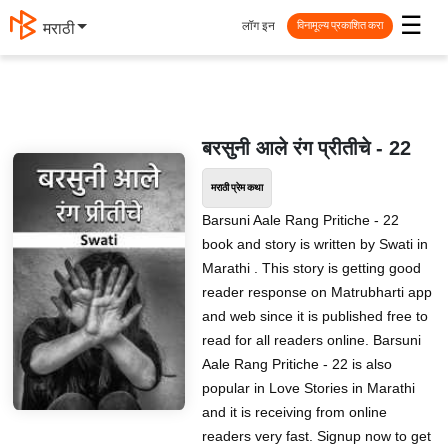
☰
लॉग इन
मराठी
विनामूल्य प्रकाशित करा
बरसुनी आले रंग प्रीतीचे - 22
मराठी प्रेम कथा
Barsuni Aale Rang Pritiche - 22
book and story is written by Swati in
Marathi . This story is getting good
reader response on Matrubharti app
and web since it is published free to
read for all readers online. Barsuni
Aale Rang Pritiche - 22 is also
popular in Love Stories in Marathi
and it is receiving from online
readers very fast. Signup now to get