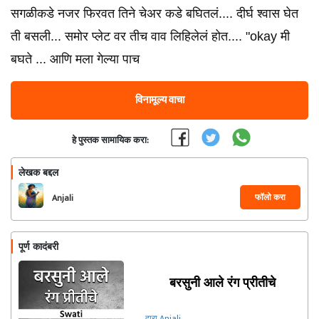
सगळीकडे नजर फिरवत तिने चेअर कडे बघितलं.... दीर्घ श्वास घेत
ती बसली... समोर प्लेट वर तीच वाव लिहिलेलं होत.... "okay मी
बघते ... आणि मला गेल्या पाच
विनामूल्य वाचा
हे पुस्तक सामायिक करा:
लेखक बद्दल
फॉलो करा
Anjali
पूर्ण कादंबरी
बरसुनी आले रंग प्रीतीचे
द्वारा Anjali