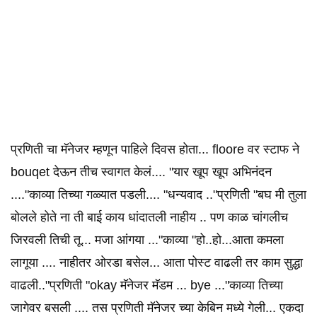
प्रणिती चा मॅनेजर म्हणून पाहिले दिवस होता... floore वर स्टाफ ने
bouqet देऊन तीच स्वागत केलं.... "यार खूप खूप अभिनंदन
...."काव्या तिच्या गळ्यात पडली.... "धन्यवाद .."प्रणिती "बघ मी तुला
बोलले होते ना ती बाई काय धांदातली नाहीय .. पण काळ चांगलीच
जिरवली तिची तू... मजा आंगया ..."काव्या "हो..हो...आता कमला
लागूया .... नाहीतर ओरडा बसेल... आता पोस्ट वाढली तर काम सुद्धा
वाढली.."प्रणिती "okay मॅनेजर मॅडम ... bye ..."काव्या तिच्या
जागेवर बसली .... तस प्रणिती मॅनेजर च्या केबिन मध्ये गेली... एकदा