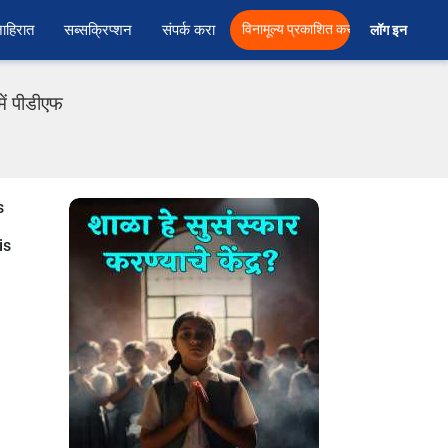
ाहिरात
सब्सक्रिप्शन
संपर्क करा
विनामूल्य प्रकाशित करा
लॉग इन  
में पीडीएफ
s
is