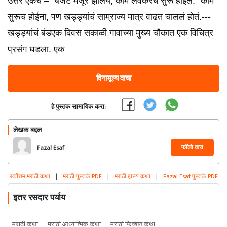
उत्तर एकच – “बजेट मंजूर झालंय, काम लवकरच सुरू होईल.” काम
सुरूच होईना, पण खड्ड्यांचं साम्राज्य मात्र वाढत चाललं होतं.---
खड्ड्यांचं बंडएक दिवस सकाळी गावाच्या मुख्य चौकात एक विचित्र
प्रसंग घडला. एक
विनामूल्य वाचा
हे पुस्तक सामायिक करा:
लेखक बद्दल
फॉलो करा
Fazal Esaf
सर्वोत्तम मराठी कथा
|
मराठी पुस्तके PDF
|
मराठी हास्य कथा
|
Fazal Esaf पुस्तके PDF
इतर रसदार पर्याय
मराठी कथा
मराठी आध्यात्मिक कथा
मराठी फिक्शन कथा