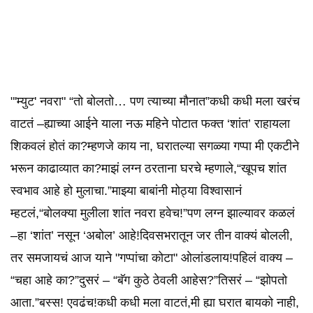
"'म्युट' नवरा" “तो बोलतो… पण त्याच्या मौनात”कधी कधी मला खरंच
वाटतं –ह्याच्या आईने याला नऊ महिने पोटात फक्त ‘शांत’ राहायला
शिकवलं होतं का?म्हणजे काय ना, घरातल्या सगळ्या गप्पा मी एकटीने
भरून काढाव्यात का?माझं लग्न ठरताना घरचे म्हणाले,“खूपच शांत
स्वभाव आहे हो मुलाचा.”माझ्या बाबांनी मोठ्या विश्वासानं
म्हटलं,“बोलक्या मुलीला शांत नवरा हवेच!”पण लग्न झाल्यावर कळलं
–हा ‘शांत’ नसून ‘अबोल’ आहे!दिवसभरातून जर तीन वाक्यं बोलली,
तर समजायचं आज याने "गप्पांचा कोटा" ओलांडलाय!पहिलं वाक्य –
“चहा आहे का?”दुसरं – “बॅग कुठे ठेवली आहेस?”तिसरं – “झोपतो
आता.”बस्स! एवढंच!कधी कधी मला वाटतं,मी ह्या घरात बायको नाही,