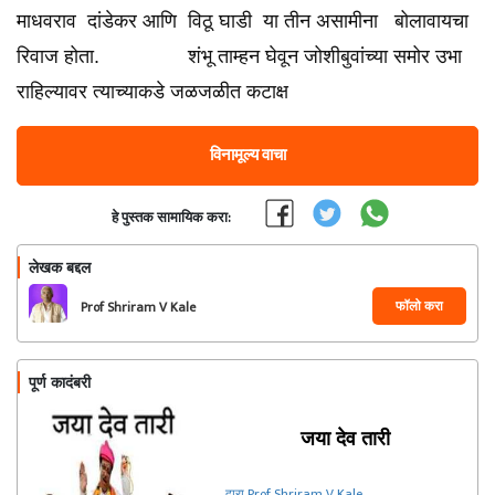
माधवराव दांडेकर आणि विठू घाडी या तीन असामीना बोलावायचा
रिवाज होता. शंभू ताम्हन घेवून जोशीबुवांच्या समोर उभा
राहिल्यावर त्याच्याकडे जळजळीत कटाक्ष
विनामूल्य वाचा
हे पुस्तक सामायिक करा:
लेखक बद्दल
फॉलो करा
Prof Shriram V Kale
पूर्ण कादंबरी
जया देव तारी
द्वारा Prof Shriram V Kale