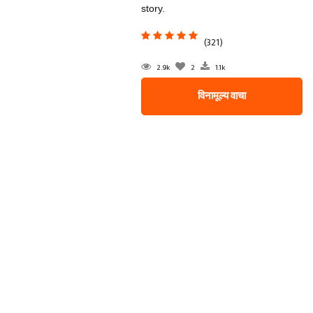
story.
(321)
2.9k
2
1.1k
विनामूल्य वाचा