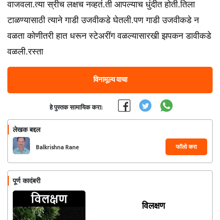
वाजवला.त्या स्रीच लक्षच नव्हतं.ती आपल्याच धुंदीत होती.तिला
टाळण्यासाठी त्याने गाडी उजवीकडे घेतली.पण गाडी उजवीकडे न
वळता कोणीतरी हात धरून स्टेअरींग वळल्यासारखी झपकन डावीकडे
वळली.रस्ता
विनामूल्य वाचा
हे पुस्तक सामायिक करा:
लेखक बद्दल
फॉलो करा
Balkrishna Rane
पूर्ण कादंबरी
विलक्षण