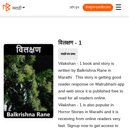
☰
लॉग इन
मराठी
विनामूल्य प्रकाशित करा
विलक्षण - 1
मराठी भय कथा
Vilakshan - 1 book and story is
written by Balkrishna Rane in
Marathi . This story is getting good
reader response on Matrubharti app
and web since it is published free to
read for all readers online.
Vilakshan - 1 is also popular in
Horror Stories in Marathi and it is
receiving from online readers very
fast. Signup now to get access to