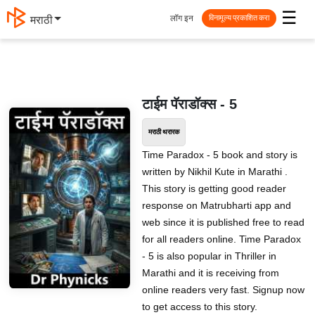
☰
लॉग इन
मराठी
विनामूल्य प्रकाशित करा
टाईम पॅराडॉक्स - 5
मराठी थरारक
Time Paradox - 5 book and story is
written by Nikhil Kute in Marathi .
This story is getting good reader
response on Matrubharti app and
web since it is published free to read
for all readers online. Time Paradox
- 5 is also popular in Thriller in
Marathi and it is receiving from
online readers very fast. Signup now
to get access to this story.