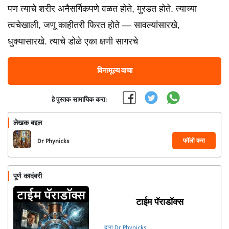
पण त्याचे शरीर अनैसर्गिकपणे वळत होते, मुरडत होते. त्याच्या
त्वचेखाली, जणू काहीतरी फिरत होते — सावल्यांसारखे,
धुक्यासारखे. त्याचे डोळे एका क्षणी सागरचे
विनामूल्य वाचा
हे पुस्तक सामायिक करा:
लेखक बद्दल
फॉलो करा
Dr Phynicks
पूर्ण कादंबरी
टाईम पॅराडॉक्स
द्वारा Dr Phynicks