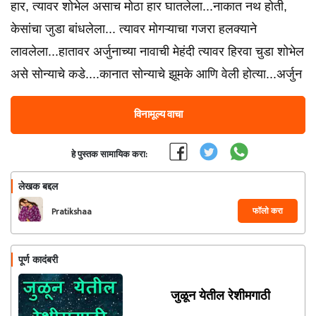
हार, त्यावर शोभेल असाच मोठा हार घातलेला...नाकात नथ होती,
केसांचा जुडा बांधलेला... त्यावर मोगऱ्याचा गजरा हलक्याने
लावलेला...हातावर अर्जुनाच्या नावाची मेहंदी त्यावर हिरवा चुडा शोभेल
असे सोन्याचे कडे....कानात सोन्याचे झूमके आणि वेली होत्या...अर्जुन
विनामूल्य वाचा
हे पुस्तक सामायिक करा:
लेखक बद्दल
फॉलो करा
Pratikshaa
पूर्ण कादंबरी
जुळून येतील रेशीमगाठी