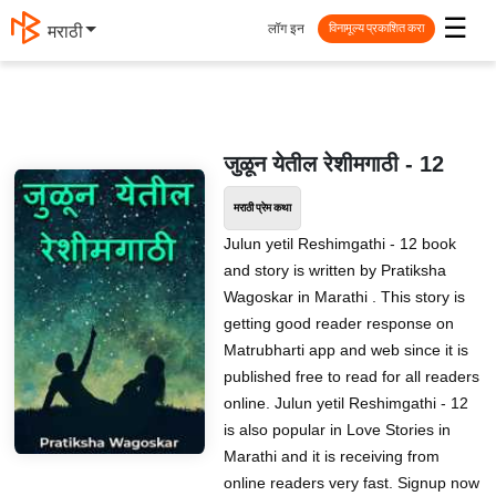
☰
लॉग इन
मराठी
विनामूल्य प्रकाशित करा
जुळून येतील रेशीमगाठी - 12
मराठी प्रेम कथा
Julun yetil Reshimgathi - 12 book
and story is written by Pratiksha
Wagoskar in Marathi . This story is
getting good reader response on
Matrubharti app and web since it is
published free to read for all readers
online. Julun yetil Reshimgathi - 12
is also popular in Love Stories in
Marathi and it is receiving from
online readers very fast. Signup now