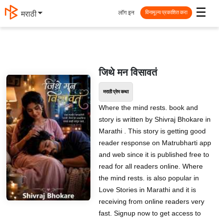
☰
लॉग इन
मराठी
विनामूल्य प्रकाशित करा
जिथे मन विसावतं
मराठी प्रेम कथा
Where the mind rests. book and
story is written by Shivraj Bhokare in
Marathi . This story is getting good
reader response on Matrubharti app
and web since it is published free to
read for all readers online. Where
the mind rests. is also popular in
Love Stories in Marathi and it is
receiving from online readers very
fast. Signup now to get access to