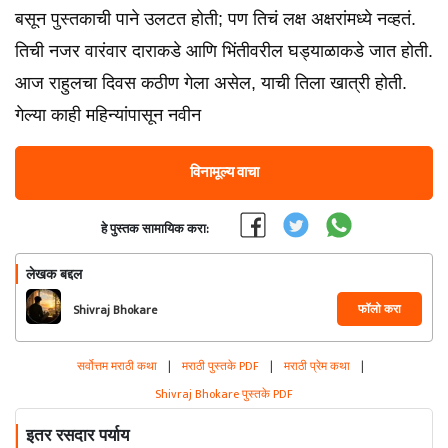
बसून पुस्तकाची पाने उलटत होती; पण तिचं लक्ष अक्षरांमध्ये नव्हतं.
तिची नजर वारंवार दाराकडे आणि भिंतीवरील घड्याळाकडे जात होती.
आज राहुलचा दिवस कठीण गेला असेल, याची तिला खात्री होती.
गेल्या काही महिन्यांपासून नवीन
विनामूल्य वाचा
हे पुस्तक सामायिक करा:
लेखक बद्दल
फॉलो करा
Shivraj Bhokare
सर्वोत्तम मराठी कथा
|
मराठी पुस्तके PDF
|
मराठी प्रेम कथा
|
Shivraj Bhokare पुस्तके PDF
इतर रसदार पर्याय