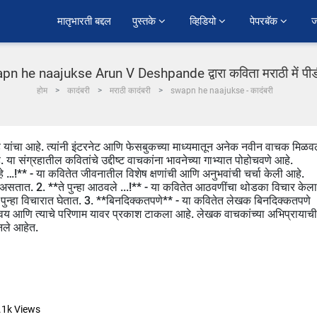
﻿मातृभारती बद्दल
पुस्तके 
व्हिडियो 
पेपरबॅक 
ज
pn he naajukse Arun V Deshpande द्वारा कविता मराठी में पी
होम
कादंबरी
मराठी कादंबरी
swapn he naajukse - कादंबरी
े यांचा आहे. त्यांनी इंटरनेट आणि फेसबुकच्या माध्यमातून अनेक नवीन वाचक मिळव
या संग्रहातील कवितांचे उद्दीष्ट वाचकांना भावनेच्या गाभ्यात पोहोचवणे आहे.
 …!** - या कवितेत जीवनातील विशेष क्षणांची आणि अनुभवांची चर्चा केली आहे.
असतात. 2. **ते पुन्हा आठवले ...!** - या कवितेत आठवणींचा थोडका विचार केला
ा पुन्हा विचारात घेतात. 3. **बिनदिक्कतपणे** - या कवितेत लेखक बिनदिक्कतपणे
 सवय आणि त्याचे परिणाम यावर प्रकाश टाकला आहे. लेखक वाचकांच्या अभिप्रायाची
ानले आहेत.
.1k
Views