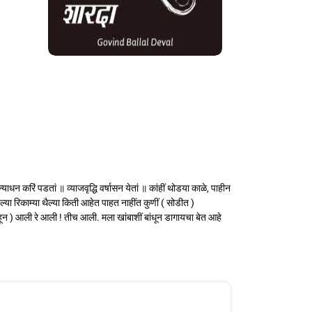
्याधन करिं पडतां ॥ व्याजवृद्धि वर्षासन येतां ॥ कांहीं थोडया काळे, पाहीन
ंतल्या रिकाम्या थैल्या किती आहेत पाहत नाहींत कुणीं ( सोडीत )
ाहून ) आली रे आली ! तीच आली. मला खांबाशीं बांधून डागायचा बेत आहे