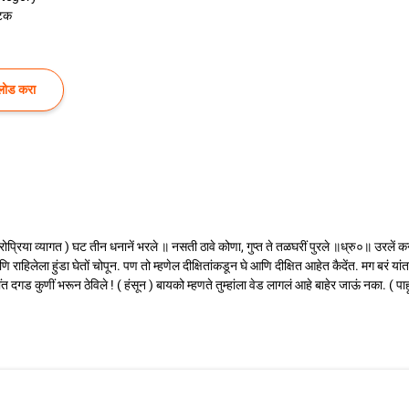
टक
लोड करा
( बारोप्रिया व्यागत ) घट तीन धनानें भरले ॥ नसती ठावे कोणा, गुप्त ते तळघरीं पुरले ॥ध्रु०॥ उरलें कन
ि राहिलेला हुंडा घेतों चोपून. पण तो म्हणेल दीक्षितांकडून घे आणि दीक्षित आहेत कैदेंत. मग बरं या
दगड कुणीं भरून ठेविले ! ( हंसून ) बायको म्हणते तुम्हांला वेड लागलं आहे बाहेर जाऊं नका. ( प