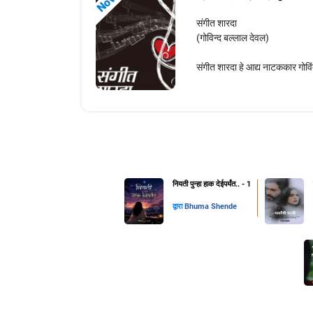
संगीत शारदा
(गोविन्द बल्लाल देवल)
संगीत शारदा हे आद्य नाटककार गोवि
नियती पुन्हा हाक देईपर्यंत.. - 1
द्वारा
Bhuma Shende