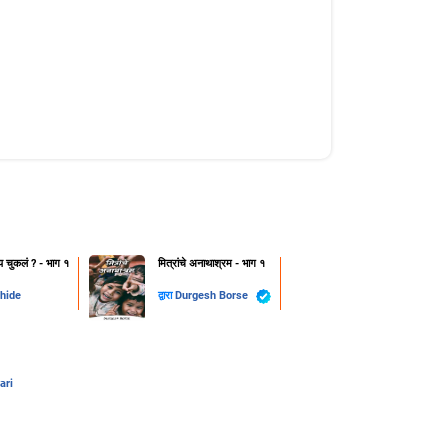
 चुकलं ? - भाग १
मित्रांचे अनाथाश्रम - भाग १
Bhide
द्वारा
Durgesh Borse
ari