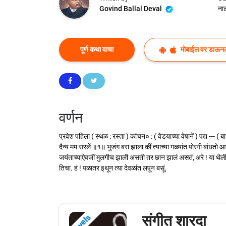
Govind Ballal Deval
ना
पूर्ण कथा वाचा
मोबाईल वर डाऊन
वर्णन
प्रवेश पहिला ( स्थळ : रस्ता ) कांचन० : ( वेडयाच्या वेषानें ) पद्य --- 
दैन्य मम सरलें ॥१॥ भुजंग बरा झाला कीं त्याच्या गळ्यांत पोरगी बांधतो आण
जयंताच्याऐवजीं मुलगीच झाली असती तर छान झालं असतं, अरे ! या थैलींत 
तिचा. हं ! पळातर इथून त्या देवळांत लपून बसूं.
संगीत शारदा
Novels