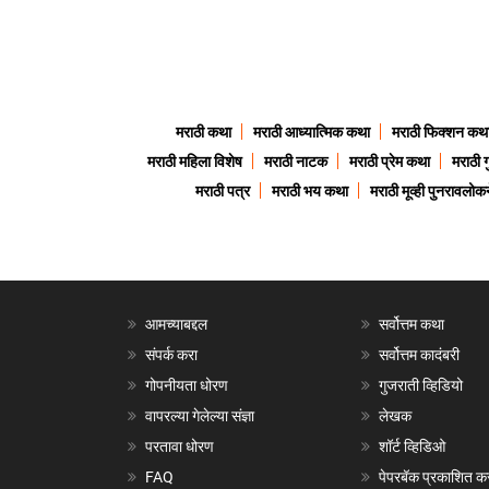
मराठी कथा
मराठी आध्यात्मिक कथा
मराठी फिक्शन कथ
मराठी महिला विशेष
मराठी नाटक
मराठी प्रेम कथा
मराठी 
मराठी पत्र
मराठी भय कथा
मराठी मूव्ही पुनरावलोकन
आमच्याबद्दल
सर्वोत्तम कथा
संपर्क करा
सर्वोत्तम कादंबरी
गोपनीयता धोरण
गुजराती व्हिडियो
वापरल्या गेलेल्या संज्ञा
लेखक
परतावा धोरण
शॉर्ट व्हिडिओ
FAQ
पेपरबॅक प्रकाशित क