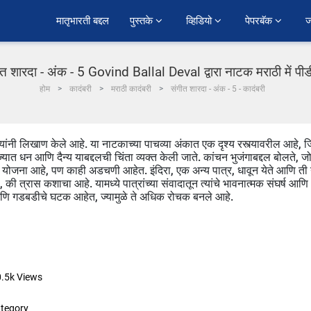
﻿मातृभारती बद्दल
पुस्तके 
व्हिडियो 
पेपरबॅक 
ज
ीत शारदा - अंक - 5 Govind Ballal Deval द्वारा नाटक मराठी में पी
होम
कादंबरी
मराठी कादंबरी
संगीत शारदा - अंक - 5 - कादंबरी
यांनी लिखाण केले आहे. या नाटकाच्या पाचव्या अंकात एक दृश्य रस्त्यावरील आहे, ज
्यात धन आणि दैन्य याबद्दलची चिंता व्यक्त केली जाते. कांचन भुजंगाबद्दल बोलते, ज
्याची योजना आहे, पण काही अडचणी आहेत. इंदिरा, एक अन्य पात्र, धावून येते आणि ती
ी त्रास कशाचा आहे. यामध्ये पात्रांच्या संवादातून त्यांचे भावनात्मक संघर्ष आणि
 आणि गडबडीचे घटक आहेत, ज्यामुळे ते अधिक रोचक बनले आहे.
.5k
Views
tegory