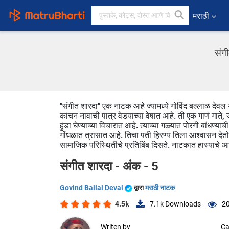
मराठी
संग
"संगीत शारदा" एक नाटक आहे ज्यामध्ये गोविंद बल्लाळ देवल 
कांचन नावाची पात्र वेडयाच्या वेषात आहे. ती एक गाणं गाते, ज
हुंडा घेण्याच्या विचारात आहे. त्याच्या गळ्यात पोरगी बांधण
गोंधळात त्रासात आहे. तिचा पती हिरण्य तिला आश्वासन देतो, क
सामाजिक परिस्थितीचे प्रतिबिंब दिसते. नाटकात हास्याचे
संगीत शारदा - अंक - 5
Govind Ballal Deval
द्वारा
मराठी नाटक
4.5k
7.1k
Downloads
20
Writen by
Ca