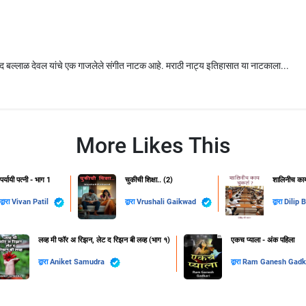
ंद बल्लाळ देवल यांचे एक गाजलेले संगीत नाटक आहे. मराठी नाट्य इतिहासात या नाटकाला...
More Likes This
पर्यायी पत्नी - भाग 1
चुकीची शिक्षा.. (2)
शालिनीच काय
द्वारा
Vivan Patil
द्वारा
Vrushali Gaikwad
द्वारा
Dilip 
लव्ह मी फॉर अ रिझन, लेट द रिझन बी लव्ह (भाग १)
एकच प्याला - अंक पहिला
द्वारा
Aniket Samudra
द्वारा
Ram Ganesh Gadk