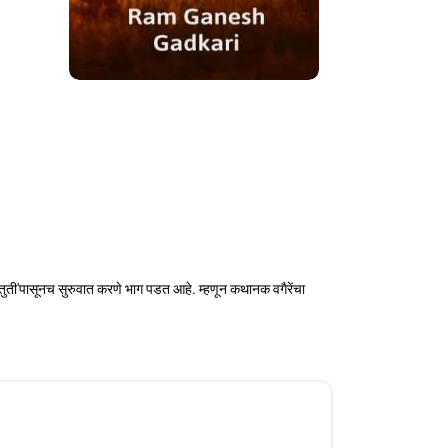
्तुती'पासूनच सुरुवात करणे भाग पडत आहे. म्हणून कथानक वगैरेंचा