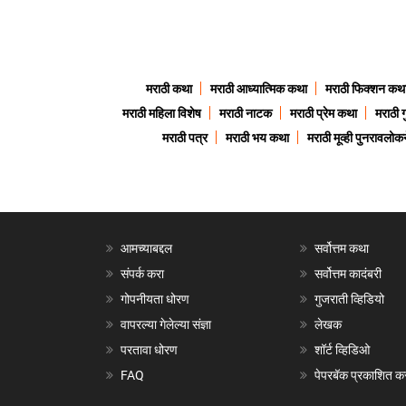
मराठी कथा
मराठी आध्यात्मिक कथा
मराठी फिक्शन कथ
मराठी महिला विशेष
मराठी नाटक
मराठी प्रेम कथा
मराठी 
मराठी पत्र
मराठी भय कथा
मराठी मूव्ही पुनरावलोकन
आमच्याबद्दल
सर्वोत्तम कथा
संपर्क करा
सर्वोत्तम कादंबरी
गोपनीयता धोरण
गुजराती व्हिडियो
वापरल्या गेलेल्या संज्ञा
लेखक
परतावा धोरण
शॉर्ट व्हिडिओ
FAQ
पेपरबॅक प्रकाशित क