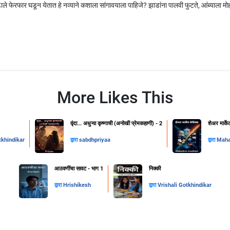
ाले फेरफार घडून येतात हे नव्याने कशाला सांगावयाला पाहिजे? झाडांना पालवी फुटते, आंब्याला मोहोर
More Likes This
वृंदा... अधुऱ्या कृष्णाची (अनोखी प्रेमकहाणी) - 2
शेअर मार्के
tkhindikar
द्वारा
sabdhpriyaa
द्वारा
Mah
आठवणींचा सावट - भाग 1
निक्की
द्वारा
Hrishikesh
द्वारा
Vrishali Gotkhindikar