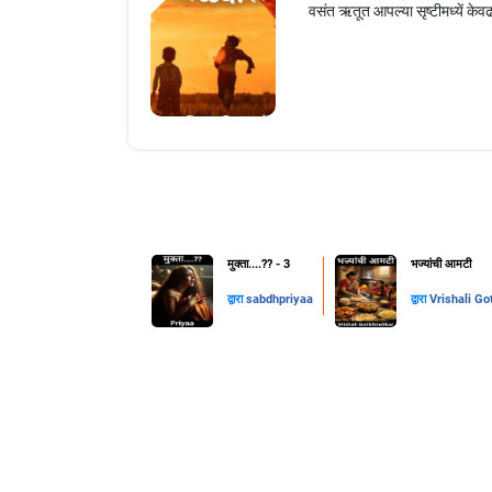
वसंत ऋतूत आपल्या सृष्टीमध्यें केवढ
मुक्ता....??️ - 3
भज्यांची आमटी
द्वारा
sabdhpriyaa
द्वारा
Vrishali Go