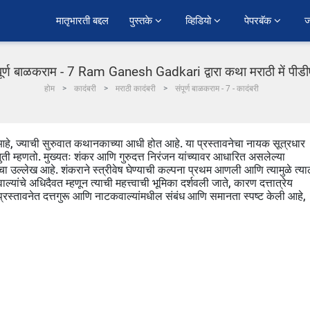
﻿मातृभारती बद्दल
पुस्तके 
व्हिडियो 
पेपरबॅक 
ज
पूर्ण बाळकराम - 7 Ram Ganesh Gadkari द्वारा कथा मराठी में पीड
होम
कादंबरी
मराठी कादंबरी
संपूर्ण बाळकराम - 7 - कादंबरी
हे, ज्याची सुरुवात कथानकाच्या आधी होत आहे. या प्रस्तावनेचा नायक सूत्रधार
ी म्हणतो. मुख्यतः शंकर आणि गुरुदत्त निरंजन यांच्यावर आधारित असलेल्या
ांचा उल्लेख आहे. शंकराने स्त्रीवेष घेण्याची कल्पना प्रथम आणली आणि त्यामुळे त्या
ाल्यांचे अधिदैवत म्हणून त्याची महत्त्वाची भूमिका दर्शवली जाते, कारण दत्तात्रेय
प्रस्तावनेत दत्तगुरू आणि नाटकवाल्यांमधील संबंध आणि समानता स्पष्ट केली आहे,