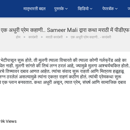
﻿मातृभारती बद्दल
पुस्तके 
व्हिडियो 
पेपरबॅक 
ज
एक अधुरी प्रेम कहाणी.. Sameer Mali द्वारा कथा मराठी में पीडीएफ
होम
कादंबरी
मराठी कादंबरी
एक अधुरी प्रेम कहाणी.. - कादंबरी
ेटीपासून सुरू होते. ती मुलगी त्याला विचारते की त्याला कोणी गर्लफ्रेंड आहे का
ेत नाही. मुलगी सांगते की तिचं लग्न ठरलं आहे, ज्यामुळे मुलगा आश्चर्यचकित होतो.
घरचे तिच्यावर दबाव आणत आहेत. त्यांचा संवाद सुरू राहतो आणि मित्रत्व हळूहळू
लग्न ठरलेलं असल्यामुळे त्यांना एकत्र राहणं कठीण होतं. त्यांची प्रेमकथा सुरू
ोघे एक प्लान बनवतात. कथा अधुरी असून, त्यात प्रेम, संघर्ष आणि सामाजिक दबाव
.9k
Views