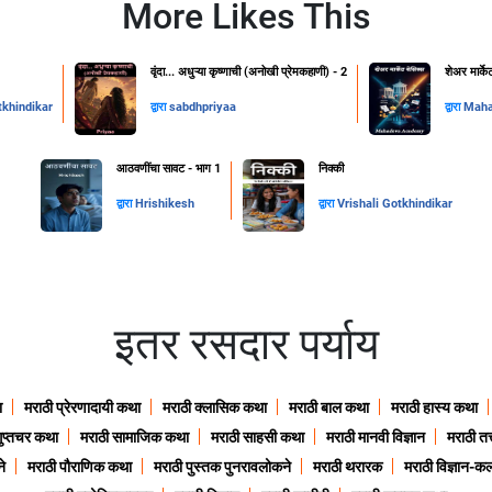
More Likes This
वृंदा... अधुऱ्या कृष्णाची (अनोखी प्रेमकहाणी) - 2
शेअर मार्के
tkhindikar
द्वारा
sabdhpriyaa
द्वारा
Mah
आठवणींचा सावट - भाग 1
निक्की
द्वारा
Hrishikesh
द्वारा
Vrishali Gotkhindikar
इतर रसदार पर्याय
ा
मराठी प्रेरणादायी कथा
मराठी क्लासिक कथा
मराठी बाल कथा
मराठी हास्य कथा
गुप्तचर कथा
मराठी सामाजिक कथा
मराठी साहसी कथा
मराठी मानवी विज्ञान
मराठी तत्
े
मराठी पौराणिक कथा
मराठी पुस्तक पुनरावलोकने
मराठी थरारक
मराठी विज्ञान-कल