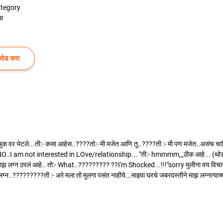
tegory
ा
लोड करा
सबुक वर भेटले...ती:- कसा आहेस..????तो:- मी मजेत आणि तू..????ती :- मी पण मजेत..असंच चा
."NO..I am not interested in LOve/relationship... "ती:- hmmmm,,,ठीक आहे... (थोडा
! माझ लग्न ठरलं आहे.. तो:- What..????????? ??I'm Shocked...!!!"sorry मुलीना वय विच
..?????????ती :- अरे मला तो मुलगा पसंत नाहीये...माझ्या घरचे जबरदस्तीने माझ लग्नत्याच