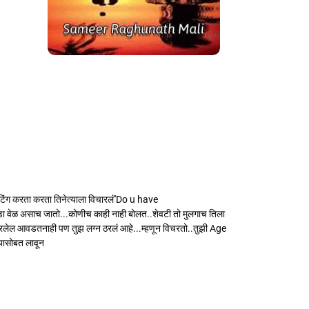
टिंग करता करता तिनेत्याला विचारलं''Do u have
 वेळ असाच जातो...कोणीच काही नाही बोलत..शेवटी तो मुलगाच तिला
ारलेल आवडतनाही पण तुझ लग्न ठरलं आहे...म्हणून विचरतो..तुझी Age
्यासोबत लावून