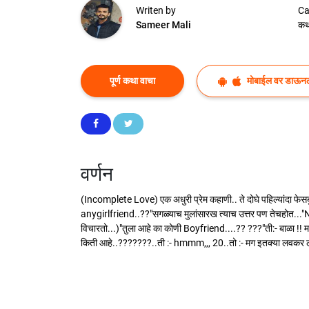
Writen by
Ca
Sameer Mali
कथ
पूर्ण कथा वाचा
मोबाईल वर डाऊन
वर्णन
(Incomplete Love) एक अधुरी प्रेम कहाणी.. ते दोघे पहिल्यांदा फे
anygirlfriend..??"सगळ्याच मुलांसारख त्याच उत्तर पण तेचहोत..
विचारतो...)"तुला आहे का कोणी Boyfriend....?? ???"ती:- बाळा !
किती आहे..???????..ती :- hmmm,,, 20..तो :- मग इतक्या लवकर लग्न