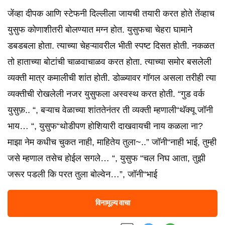
जेंव्हा दीपक आणि स्टेफनी दिल्लीला जायची तयारी करत होते तेंव्हाच
युसुफ कोणाशीतरी बोलण्यात मग्न होत. युसुफचा चेहरा घामाने
डबडबला होता. त्याच्या चेहऱ्यावरील भीती स्पष्ट दिसत होती. नकळत
तो हाताच्या बोटांची चाळवाचाळव करत होता. त्याच्या समोर बसलेली
व्यक्ती मात्र कमालीची शांत होती. डोळ्यावर गॉगल असला तरीही त्या
व्यक्तीची रोखलेली नजर युसुफला अस्वस्थ करत होती. “गुड वर्क
युसुफ़.. “, बऱ्याच वेळाच्या शांततेनंतर ती व्यक्ती म्हणाली“थॅक्यू जॉनी
भाय… “, युसुफ“थोडीपण होशियारी दाखवायची नाय कळला ना?
माझा नेम कधीच चुकत नाही, माहितेय तुला~..” जॉनी“नाही भाई, तुम्ही
जसे म्हणाल तसेच होईल सगले… “, युसुफ “चल निघ आता, तुझी
जरूर पडली कि परत तुला बोल्वेन…”, जॉनी“भाई
विनामूल्य वाचा