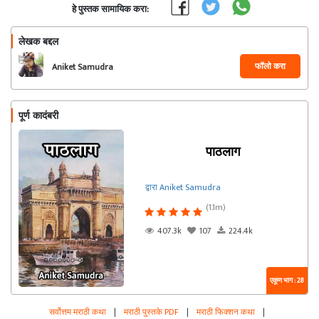
हे पुस्तक सामायिक करा:
लेखक बद्दल
फॉलो करा
Aniket Samudra
पूर्ण कादंबरी
पाठलाग
द्वारा Aniket Samudra
(1.1m)
407.3k
107
224.4k
एकूण भाग : 28
सर्वोत्तम मराठी कथा
|
मराठी पुस्तके PDF
|
मराठी फिक्शन कथा
|