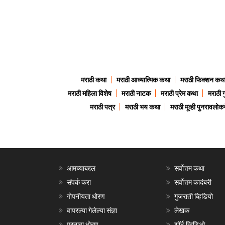
मराठी कथा
मराठी आध्यात्मिक कथा
मराठी फिक्शन कथ
मराठी महिला विशेष
मराठी नाटक
मराठी प्रेम कथा
मराठी 
मराठी पत्र
मराठी भय कथा
मराठी मूव्ही पुनरावलोकन
आमच्याबद्दल
सर्वोत्तम कथा
संपर्क करा
सर्वोत्तम कादंबरी
गोपनीयता धोरण
गुजराती व्हिडियो
वापरल्या गेलेल्या संज्ञा
लेखक
परतावा धोरण
शॉर्ट व्हिडिओ