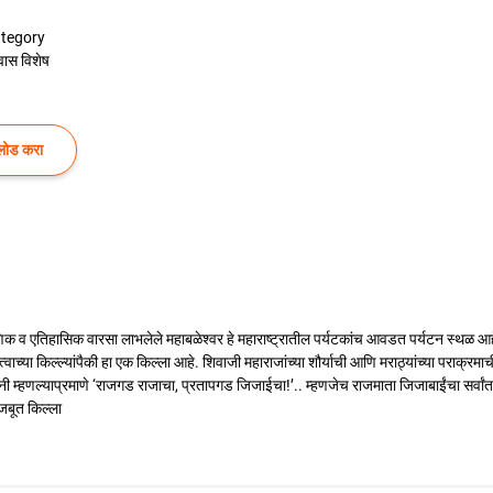
tegory
वास विशेष
लोड करा
पौराणिक व एतिहासिक वारसा लाभलेले महाबळेश्वर हे महाराष्ट्रातील पर्यटकांच आवडत पर्यटन स्थळ
्वाच्या किल्ल्यांपैकी हा एक किल्ला आहे. शिवाजी महाराजांच्या शौर्याची आणि मराठ्यांच्या पराक्रमा
यांनी म्हणल्याप्रमाणे ‘राजगड राजाचा, प्रतापगड जिजाईचा!’.. म्हणजेच राजमाता जिजाबाईंचा सर
मजबूत किल्ला