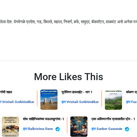
ा देश. वेगवेगळे प्रदेश, गड, किल्ले, महाल, निसर्ग, बर्फ, समुद्र, बॅकवॉटर, वाळवंट असे अनेक पर
More Likes This
वर्गाची सहल
युरोपियन हायलाईट - भाग 1
कोकण प्र
ारा
Vrishali Gotkhindikar
द्वारा
Vrishali Gotkhindikar
द्वारा
Faz
शोध साहित्यिकांच्या पाऊलखुणांचा -1
एका अविस्मरणीय प्रवासातील प्रेम - 1
द्वारा
Balkrishna Rane
द्वारा
Sanket Gawande