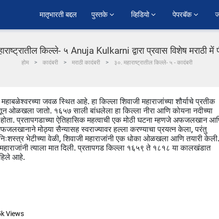
﻿मातृभारती बद्दल
पुस्तके 
व्हिडियो 
पेपरबॅक 
ज
ाराष्ट्रातील किल्ले- ५ Anuja Kulkarni द्वारा प्रवास विशेष मराठी में
होम
कादंबरी
मराठी कादंबरी
३०. महाराष्ट्रातील किल्ले- ५ - कादंबरी
हाबळेश्वरच्या जवळ स्थित आहे. हा किल्ला शिवाजी महाराजांच्या शौर्याचे प्रतीक
णून ओळखला जातो. १६५७ साली बांधलेला हा किल्ला नीरा आणि कोयना नदीच्या
यक होता. प्रतापगडाच्या ऐतिहासिक महत्वाची एक मोठी घटना म्हणजे अफजलखान आ
लखानाने मोठ्या सैन्यासह स्वराज्यावर हल्ला करण्याचा प्रयत्न केला, परंतु
 निःशस्त्र भेटीच्या वेळी, शिवाजी महाराजांनी एक धोका ओळखला आणि तयारी केली
 महाराजांनी त्याला मात दिली. प्रतापगड किल्ला १६५९ ते १८१८ या कालखंडात
हिले आहे.
5k
Views