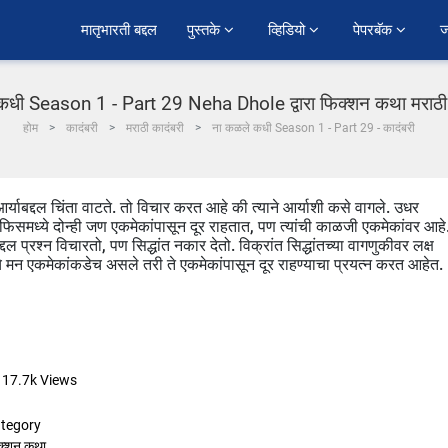
﻿मातृभारती बद्दल
पुस्तके 
व्हिडियो 
पेपरबॅक 
ज
कधी Season 1 - Part 29 Neha Dhole द्वारा फिक्शन कथा मराठी म
होम
कादंबरी
मराठी कादंबरी
ना कळले कधी Season 1 - Part 29 - कादंबरी
र्याबद्दल चिंता वाटते. तो विचार करत आहे की त्याने आर्याशी कसे वागले. उधर
. ऑफिसमध्ये दोन्ही जण एकमेकांपासून दूर राहतात, पण त्यांची काळजी एकमेकांवर आहे
ंबद्दल प्रश्न विचारतो, पण सिद्धांत नकार देतो. विक्रांत सिद्धांतच्या वागणुकीवर लक्ष
ंचे मन एकमेकांकडेच असले तरी ते एकमेकांपासून दूर राहण्याचा प्रयत्न करत आहेत.
17.7k
Views
tegory
क्शन कथा