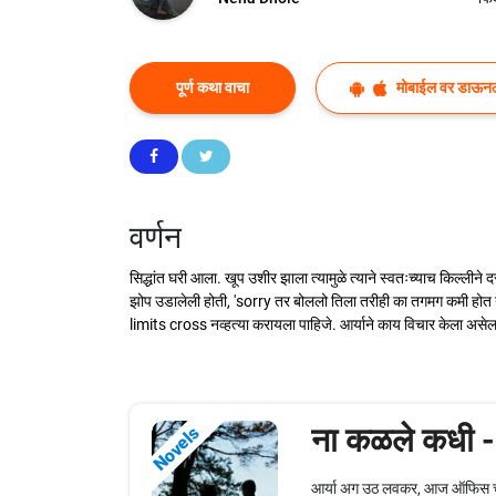
पूर्ण कथा वाचा
मोबाईल वर डाऊन
वर्णन
सिद्धांत घरी आला. खूप उशीर झाला त्यामुळे त्याने स्वतःच्याच किल्लीन
झोप उडालेली होती, 'sorry तर बोललो तिला तरीही का तगमग कमी होत न
limits cross नव्हत्या करायला पाहिजे. आर्याने काय विचार केला असेल मा
ना कळले कधी 
Novels
आर्या अग उठ लवकर, आज ऑफिस चा प