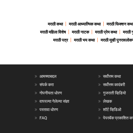
मराठी कथा
मराठी आध्यात्मिक कथा
मराठी फिक्शन कथ
मराठी महिला विशेष
मराठी नाटक
मराठी प्रेम कथा
मराठी 
मराठी पत्र
मराठी भय कथा
मराठी मूव्ही पुनरावलोकन
आमच्याबद्दल
सर्वोत्तम कथा
संपर्क करा
सर्वोत्तम कादंबरी
गोपनीयता धोरण
गुजराती व्हिडियो
वापरल्या गेलेल्या संज्ञा
लेखक
परतावा धोरण
शॉर्ट व्हिडिओ
FAQ
पेपरबॅक प्रकाशित क