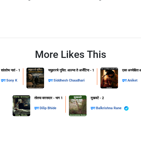
More Likes This
शांततेच नातं - 1
फ्युहररचे गुपित: आल्प्स ते अर्जेंटिना - 1
एका अनपेक्षित 
द्वारा
Sony K
द्वारा
Siddhesh Chaudhari
द्वारा
Aniket
तोतया वारसदार - भाग 1
मुखवटे - 2
द्वारा
Dilip Bhide
द्वारा
Balkrishna Rane