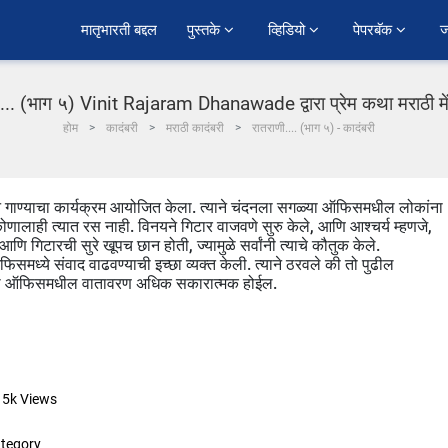
﻿मातृभारती बद्दल
पुस्तके 
व्हिडियो 
पेपरबॅक 
ज
.... (भाग ५) Vinit Rajaram Dhanawade द्वारा प्रेम कथा मराठी मे
होम
कादंबरी
मराठी कादंबरी
रातराणी.... (भाग ५) - कादंबरी
ाने गाण्याचा कार्यक्रम आयोजित केला. त्याने चंदनला सगळ्या ऑफिसमधील लोकांना
कोणालाही त्यात रस नाही. विनयने गिटार वाजवणे सुरु केले, आणि आश्चर्य म्हणजे,
 गिटारची सुरे खूपच छान होती, ज्यामुळे सर्वांनी त्याचे कौतुक केले.
ध्ये संवाद वाढवण्याची इच्छा व्यक्त केली. त्याने ठरवले की तो पुढील
यामुळे ऑफिसमधील वातावरण अधिक सकारात्मक होईल.
15k
Views
tegory