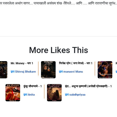
ार पसरलेला अथांग सागर... पायाखाली असंख्य शंख -शिंपले.... आणि .... आणि रातराणीचा सुगंध..
More Likes This
Mr. Money - भाग 1
निरपेक्ष प्रेम ( जगा वेगळं) - भाग 1
द्वारा
Shivraj Bhokare
द्वारा
manasvi Manu
द
कुंकू सौभाग्याचे - 1
वृंदा... अधुऱ्या कृष्णाची (अनोखी प्रेमकहाणी) - 1
द्वारा
Anita
द्वारा
sabdhpriyaa