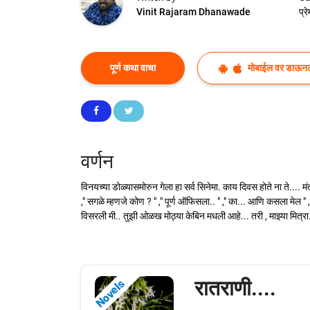
Vinit Rajaram Dhanawade
प्र
पूर्ण कथा वाचा
मोबाईल वर डाऊन
वर्णन
विनयच्या डोळ्यासमोरुन गेला हा सर्व सिनेमा. काय दिवस होते ना ते.... 
," सगळे म्हणजे कोण ? " ," पूर्ण ऑफिसला.. " ," का... आणि कसला मेल " 
विसरली मी.. तुझी ओळख मोठ्या केबिन मधली आहे... तरी , माझ्या मित्
रातराणी....
Novels