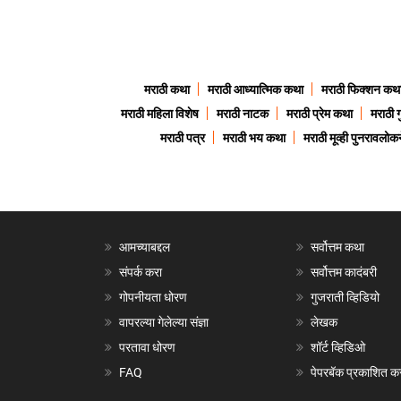
मराठी कथा
मराठी आध्यात्मिक कथा
मराठी फिक्शन कथ
मराठी महिला विशेष
मराठी नाटक
मराठी प्रेम कथा
मराठी 
मराठी पत्र
मराठी भय कथा
मराठी मूव्ही पुनरावलोकन
आमच्याबद्दल
सर्वोत्तम कथा
संपर्क करा
सर्वोत्तम कादंबरी
गोपनीयता धोरण
गुजराती व्हिडियो
वापरल्या गेलेल्या संज्ञा
लेखक
परतावा धोरण
शॉर्ट व्हिडिओ
FAQ
पेपरबॅक प्रकाशित क