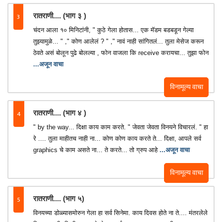
3
रातराणी.... (भाग ३ )
चंदन आला १० मिनिटांनी, " कुठे गेला होतास... एक मॅडम बडबडून गेल्या
तुझ्यामुळे... " ," कोण आलेलं ? " ," नावं नाही सांगितलं... तुला मेसेज करून
ठेवते असं बोलून पुढे बोलल्या , फोन वाजला कि receive करायचा... तुझा फोन
...अजून वाचा
विनामूल्य वाचा
4
रातराणी.... (भाग ४ )
" by the way... दिक्षा काय काम करते. " जेवता जेवता विनयने विचारलं. " हा
रे .... तुला माहीतच नाही ना... कोण कोण काय करते ते... दिक्षा, आपले सर्व
graphics चे काम असते ना... ते करते... तो ग्रुप आहे
...अजून वाचा
विनामूल्य वाचा
5
रातराणी.... (भाग ५)
विनयच्या डोळ्यासमोरुन गेला हा सर्व सिनेमा. काय दिवस होते ना ते.... मंतरलेले