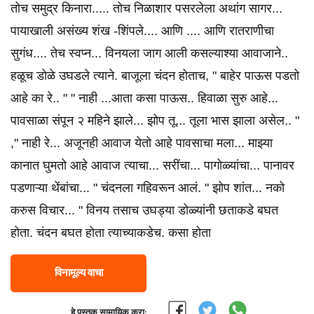
तोच समुद्र किनारा..... तोच निळाशार पसरलेला अथांग सागर...
पायाखाली असंख्य शंख -शिंपले.... आणि .... आणि रातराणीचा
सुगंध.... तेच स्वप्न... विनयला जाग आली कसल्याश्या आवाजाने..
हळूच डोळे उघडले त्याने. बाजूला चंदन होताच, " बाहेर पाऊस पडतो
आहे का रे.. " " नाही ...आता कसा पाऊस.. हिवाळा सुरु आहे...
पावसाळा संपून २ महिने झाले... झोप तू... तूला भास झाला असेल.. "
," नाही रे... अजूनही आवाज येतो आहे पावसाचा मला... माझ्या
कानात घुमतो आहे आवाज त्याचा... सरींचा... पागोळ्यांचा... पानावर
पडणाऱ्या थेंबांचा... " चंदनला गहिवरून आलं. " झोप शांत... नको
करुस विचार... " विनय तसाच उघड्या डोळ्यांनी छताकडे बघत
होता. चंदन बघत होता त्याच्याकडेच. कसा होता
विनामूल्य वाचा
हे पुस्तक सामायिक करा: