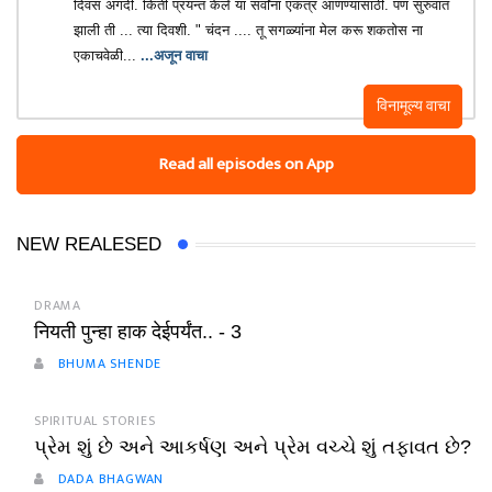
दिवस अगदी. किती प्रयन्त केले या सर्वांना एकत्र आणण्यासाठी. पण सुरुवात
झाली ती ... त्या दिवशी. " चंदन .... तू सगळ्यांना मेल करू शकतोस ना
एकाचवेळी...
...अजून वाचा
विनामूल्य वाचा
Read all episodes on App
NEW REALESED
DRAMA
नियती पुन्हा हाक देईपर्यंत.. - 3
BHUMA SHENDE
SPIRITUAL STORIES
પ્રેમ શું છે અને આકર્ષણ અને પ્રેમ વચ્ચે શું તફાવત છે?
DADA BHAGWAN