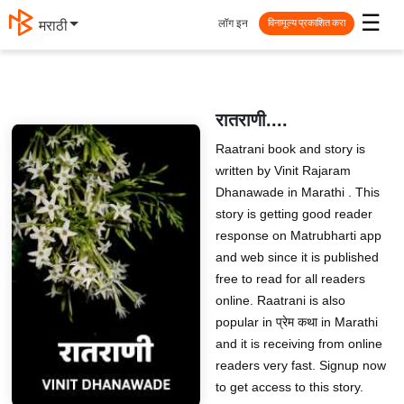
☰
लॉग इन
मराठी
विनामूल्य प्रकाशित करा
रातराणी....
Raatrani book and story is
written by Vinit Rajaram
Dhanawade in Marathi . This
story is getting good reader
response on Matrubharti app
and web since it is published
free to read for all readers
online. Raatrani is also
popular in प्रेम कथा in Marathi
and it is receiving from online
readers very fast. Signup now
to get access to this story.