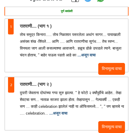
पूर्ण कादंबरी
1
रातराणी.... (भाग १ )
तोच समुद्र किनारा..... तोच निळाशार पसरलेला अथांग सागर... पायाखाली
असंख्य शंख -शिंपले.... आणि .... आणि रातराणीचा सुगंध.... तेच स्वप्न...
विनयला जाग आली कसल्याश्या आवाजाने.. हळूच डोळे उघडले त्याने. बाजूला
चंदन होताच, " बाहेर पाऊस पडतो आहे का
...अजून वाचा
विनामूल्य वाचा
2
रातराणी.... (भाग २ )
दुपारी जेवताना दोघांच्या गप्पा सुरु झाल्या. " हे फोटो २ वर्षांपूर्वीचे आहेत.. तेव्हा
शेवटचा सण... नाताळ साजरा झाला होता. तेव्हापासुन ... गेल्यावर्षी ... एकही
सण ... काही celebration झालेलं नाही या ऑफिसमध्ये... ", " पण व्हायचे ना
.... celebration...
...अजून वाचा
विनामूल्य वाचा