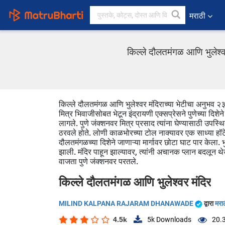
मराठी
किल्ले दौलतमंगळ आणि भुले
किल्ले दौलतमंगळ आणि भुलेश्वर मंदिराच्या भेटीचा अनुभव 
मित्र भिवाजीसोबत भेटून इंद्रायणी एक्सप्रेसने पुणेच्या दिशेने प
लागले. पुणे जंक्शनवर मित्र प्रसाद त्यांना घेण्यासाठी उपस्थि
ठरवले होते. लोणी काळभोरच्या टोल नाक्यावर एक साध्या हॉट
दौलतमंगळच्या दिशेने जाणाऱ्या मार्गावर छोटा घाट पार केला. भु
झाली. मंदिर पाहून झाल्यावर, त्यांनी अचानक प्लान बदलून थे
वाजता पुणे जंक्शनवर परतले.
किल्ले दौलतमंगळ आणि भुलेश्वर मंदिर
MILIND KALPANA RAJARAM DHANAWADE
द्वारा
मराठ
4.5k
5k
Downloads
20.