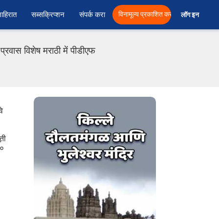
ाहिरात
सब्सक्रिप्शन
संपर्क करा
विनामूल्य प्रकाशित करा
लॉग इन  
ास विशेष मराठी में पीडीएफ
वे
ूती
३०