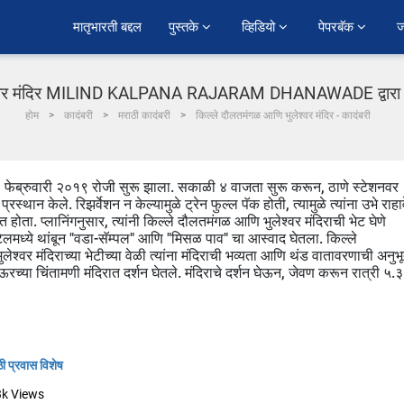
﻿मातृभारती बद्दल
पुस्तके 
व्हिडियो 
पेपरबॅक 
ज
श्वर मंदिर MILIND KALPANA RAJARAM DHANAWADE द्वारा प्रव
होम
कादंबरी
मराठी कादंबरी
किल्ले दौलतमंगळ आणि भुलेश्वर मंदिर - कादंबरी
२३ फेब्रुवारी २०१९ रोजी सुरू झाला. सकाळी ४ वाजता सुरू करून, ठाणे स्टेशनवर
्रस्थान केले. रिझर्वेशन न केल्यामुळे ट्रेन फुल्ल पॅक होती, त्यामुळे त्यांना उभे राहा
त होता. प्लानिंगनुसार, त्यांनी किल्ले दौलतमंगळ आणि भुलेश्वर मंदिराची भेट घेणे
ेलमध्ये थांबून "वडा-सॅम्पल" आणि "मिसळ पाव" चा आस्वाद घेतला. किल्ले
लेश्वर मंदिराच्या भेटीच्या वेळी त्यांना मंदिराची भव्यता आणि थंड वातावरणाची अनुभ
ऊरच्या चिंतामणी मंदिरात दर्शन घेतले. मंदिराचे दर्शन घेऊन, जेवण करून रात्री ५.
ी प्रवास विशेष
3k
Views