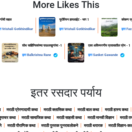
More Likes This
वर्गाची सहल
युरोपियन हायलाईट - भाग 1
कोकण प्र
ारा
Vrishali Gotkhindikar
द्वारा
Vrishali Gotkhindikar
द्वारा
Faz
शोध साहित्यिकांच्या पाऊलखुणांचा -1
एका अविस्मरणीय प्रवासातील प्रेम - 1
द्वारा
Balkrishna Rane
द्वारा
Sanket Gawande
इतर रसदार पर्याय
ा
मराठी प्रेरणादायी कथा
मराठी क्लासिक कथा
मराठी बाल कथा
मराठी हास्य कथा
गुप्तचर कथा
मराठी सामाजिक कथा
मराठी साहसी कथा
मराठी मानवी विज्ञान
मराठी तत्
े
मराठी पौराणिक कथा
मराठी पुस्तक पुनरावलोकने
मराठी थरारक
मराठी विज्ञान-कल