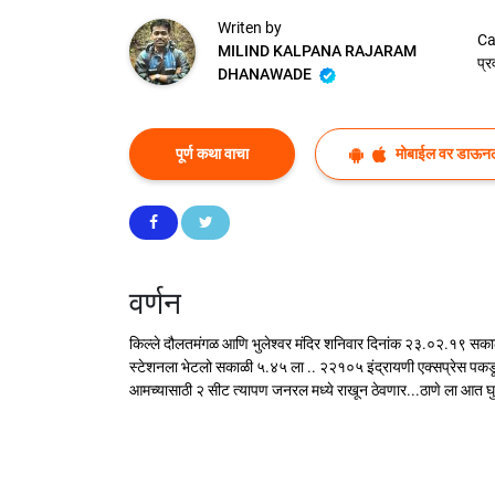
Writen by
Ca
MILIND KALPANA RAJARAM
प्र
DHANAWADE
पूर्ण कथा वाचा
मोबाईल वर डाऊन
वर्णन
किल्ले दौलतमंगळ आणि भुलेश्वर मंदिर शनिवार दिनांक २३.०२.१९ सकाळी
स्टेशनला भेटलो सकाळी ५.४५ ला .. २२१०५ इंद्रायणी एक्सप्रेस पकडून ज
आमच्यासाठी २ सीट त्यापण जनरल मध्ये राखून ठेवणार...ठाणे ला आत घ