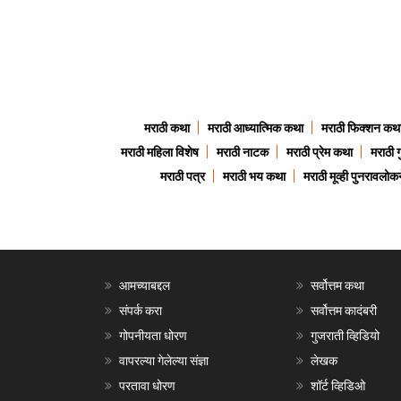
मराठी कथा
मराठी आध्यात्मिक कथा
मराठी फिक्शन कथ
मराठी महिला विशेष
मराठी नाटक
मराठी प्रेम कथा
मराठी 
मराठी पत्र
मराठी भय कथा
मराठी मूव्ही पुनरावलोकन
आमच्याबद्दल
सर्वोत्तम कथा
संपर्क करा
सर्वोत्तम कादंबरी
गोपनीयता धोरण
गुजराती व्हिडियो
वापरल्या गेलेल्या संज्ञा
लेखक
परतावा धोरण
शॉर्ट व्हिडिओ