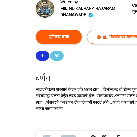
Writen by
Ca
MILIND KALPANA RAJARAM
गुप
DHANAWADE
पूर्ण कथा वाचा
मोबाईल वर डाऊन
वर्णन
सह्याद्रीतल्या पावसाने बेफाम जोर धरला होता ..विजांसकट तो झिम्मा फ
लवकर दूर पळता येईल तेवढे पळायचे होते..स्वराज्यावर अस्मानी संकट
होता...अंगावरचे कपडे पण ठीक ठिकाणी फाटले होते...अगदी कशाचेही त्
नव्हते कारण त्यांना