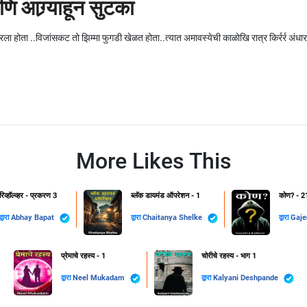
ि आग्र्याहून सुटका
रला होता ..विजांसकट तो झिम्मा फुगडी खेळत होता..त्यात अमावस्येची काळोखि रात्र किर्रर्र अंधार
More Likes This
रिव्हॉल्व्हर - प्रकरण 3
ब्लॅक डायमंड ऑपरेशन - 1
कोण? - 2
द्वारा
Abhay Bapat
द्वारा
Chaitanya Shelke
द्वारा
Gaje
प्रेमाचे रहस्य - 1
चोरीचे रहस्य - भाग 1
द्वारा
Neel Mukadam
द्वारा
Kalyani Deshpande