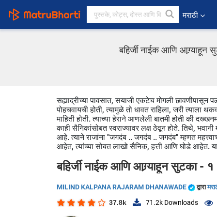
मराठी
बहिर्जी नाईक आणि आग्र्याह
सह्याद्रीच्या पावसात, सयाजी एकटेच मोगली छावणीपासून पळत ह
पोहचवायची होती, त्यामुळे तो धावत राहिला, जरी त्याला थ
माहिती होती. त्याच्या हेराने आणलेली बातमी होती की दख्ख
काही सैनिकांसोबत स्वराज्यावर लक्ष ठेवून होते. तिथे, भवानी 
आहे. त्याने राजांना "जगदंब .. जगदंब .. जगदंब" म्हणत महत्
आहेत, त्यांच्या सोबत लाखो सैनिक, हत्ती आणि घोडे आहेत. 
बहिर्जी नाईक आणि आग्र्याहून सुटका - १
MILIND KALPANA RAJARAM DHANAWADE
द्वारा
मरा
37.8k
71.2k
Downloads