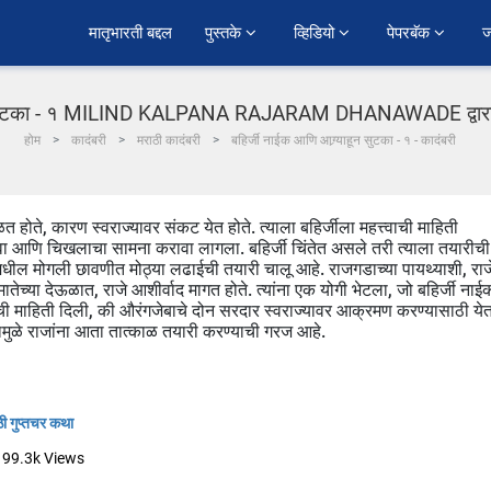
﻿मातृभारती बद्दल
पुस्तके 
व्हिडियो 
पेपरबॅक 
ज
ून सुटका - १ MILIND KALPANA RAJARAM DHANAWADE द्वारा गु
होम
कादंबरी
मराठी कादंबरी
बहिर्जी नाईक आणि आग्र्याहून सुटका - १ - कादंबरी
ोते, कारण स्वराज्यावर संकट येत होते. त्याला बहिर्जीला महत्त्वाची माहिती
कवा आणि चिखलाचा सामना करावा लागला. बहिर्जी चिंतेत असले तरी त्याला तयारीची
नमधील मोगली छावणीत मोठ्या लढाईची तयारी चालू आहे. राजगडाच्या पायथ्याशी, राज
मातेच्या देऊळात, राजे आशीर्वाद मागत होते. त्यांना एक योगी भेटला, जो बहिर्जी नाई
त्वाची माहिती दिली, की औरंगजेबाचे दोन सरदार स्वराज्यावर आक्रमण करण्यासाठी ये
यामुळे राजांना आता तात्काळ तयारी करण्याची गरज आहे.
ठी गुप्तचर कथा
99.3k
Views