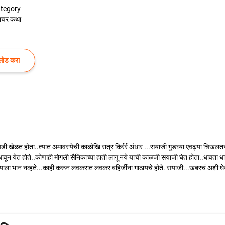
tegory
्तचर कथा
लोड करा
ुगडी खेळत होता..त्यात अमावस्येची काळोखि रात्र किर्रर्र अंधार ...सयाजी गुडघ्या एवढ्या चिख
 धावून येत होते..कोणाही मोगली सैनिकाच्या हाती लागू नये याची काळजी सयाजी घेत होता..धावत
याला भान नव्हते...काही करून लवकरात लवकर बहिर्जीना गाठायचे होते. सयाजी...खबरचं अशी घेऊ