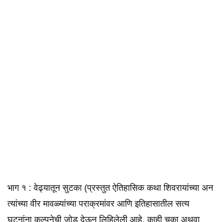
भाग १ : वेढ्यातून सुटका (प्रस्तुत ऐतिहासिक कथा शिवरायांच्या अन
त्यांच्या वीर मावळ्यांच्या पराक्रमांवर आणि इतिहासातील सत्य
घटनांना कल्पनेची जोड देऊन लिहिलेली आहे. काही चुका अथवा