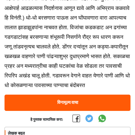
आक्षेपार्ह आढळल्यास निदर्शनास आणून द्यावे आणि अभिप्राय कळवावे
हि विनंती.) धो-धो बरसणारा पाऊस अन घोंघावणारा वारा आपल्याच
तालात झाडाझुडपांना नाचवत होता. विजांचा कडकडाट अन ढगांच्या
गडगडाटांसह बरसणाऱ्या शंभूरूपी निसर्गाने रौद्र रूप धारण करून
जणू तांडवनृत्यच चालवले होते. डोंगर दऱ्यांतून अन कड्या-कपारीतून
खळखळ वाहणारे पाणी पांढऱ्याशुभ्र दुधाप्रमाणे भासत होते. सकाळचा
प्रहर अन मध्यरात्रीचा काही घटकांचा वेळ सोडला तर पावसाची
रिपरिप अखंड चालू होती. गडावरून वेगाने वाहत येणारे पाणी आणि धो
धो कोसळणाऱ्या पावसाच्या पाण्याचा बंदोबस्त
विनामूल्य वाचा
हे पुस्तक सामायिक करा:
लेखक बद्दल