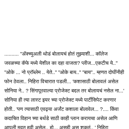
.......... "अ‍ॅक्च्युअली थोडं बोलायचं होतं तुझ्याशी... कॉलेज
जवळच्या कॅफे मध्ये येशील का दहा वाजता? प्लीज...एकटीच ये.."
"ओके ... नो प्रॉब्लेम .. येते.." "ओके बाय.." "बाय".. म्हणत दोघींनीही
फोन ठेवला.. निहिरा विचारात पडली... 'कशासाठी बोलावलं असेल
सोनिया ने.. ? सिंगापूरवाल्या प्रोजेक्ट बद्दल तर बोलायचं नसेल ना...'
सोनिया ही त्या लास्ट इयर च्या प्रोजेक्ट मध्ये पार्टीसिपेट करणार
होती.. 'पण त्यासाठी एवढ्या अर्जंट कशाला बोलावेल... ?.... किंवा
कदाचित विहान च्या बर्थडे साठी काही प्लान करायचा असेल आणि
आपली मदत हवी असेल.. हो... असही असू शकतं.. ' निहिरा