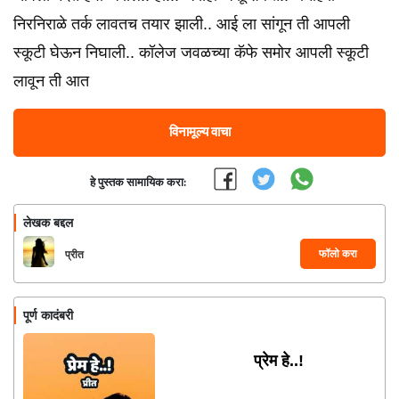
निरनिराळे तर्क लावतच तयार झाली.. आई ला सांगून ती आपली
स्कूटी घेऊन निघाली.. कॉलेज जवळच्या कॅफे समोर आपली स्कूटी
लावून ती आत
विनामूल्य वाचा
हे पुस्तक सामायिक करा:
लेखक बद्दल
फॉलो करा
प्रीत
पूर्ण कादंबरी
प्रेम हे..!