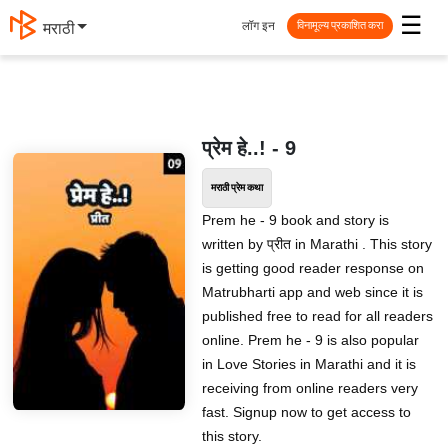
☰
लॉग इन
मराठी
विनामूल्य प्रकाशित करा
प्रेम हे..! - 9
मराठी प्रेम कथा
Prem he - 9 book and story is
written by प्रीत in Marathi . This story
is getting good reader response on
Matrubharti app and web since it is
published free to read for all readers
online. Prem he - 9 is also popular
in Love Stories in Marathi and it is
receiving from online readers very
fast. Signup now to get access to
this story.