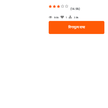
(14.9k)
9.6k
1
3.9k
विनामूल्य वाचा