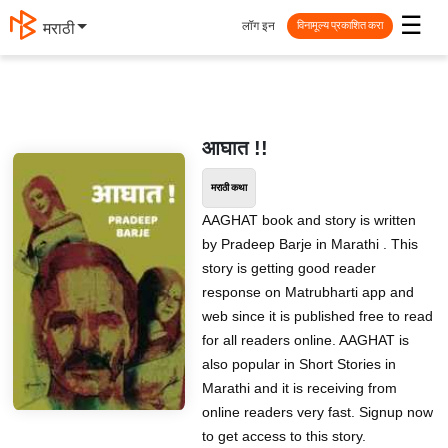
☰
लॉग इन
मराठी
विनामूल्य प्रकाशित करा
आघात !!
मराठी कथा
AAGHAT book and story is written
by Pradeep Barje in Marathi . This
story is getting good reader
response on Matrubharti app and
web since it is published free to read
for all readers online. AAGHAT is
also popular in Short Stories in
Marathi and it is receiving from
online readers very fast. Signup now
to get access to this story.