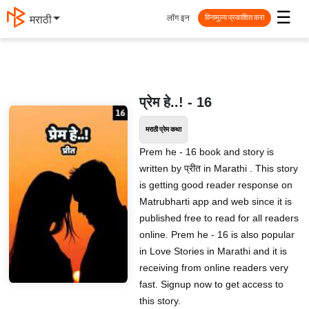
☰
लॉग इन
मराठी
विनामूल्य प्रकाशित करा
प्रेम हे..! - 16
मराठी प्रेम कथा
Prem he - 16 book and story is
written by प्रीत in Marathi . This story
is getting good reader response on
Matrubharti app and web since it is
published free to read for all readers
online. Prem he - 16 is also popular
in Love Stories in Marathi and it is
receiving from online readers very
fast. Signup now to get access to
this story.