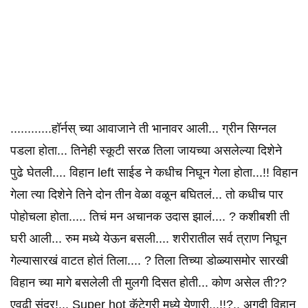
............हॉर्नस् च्या आवाजाने ती भानावर आली... ग्रीन सिग्नल
पडला होता... तिनेही स्कूटी सरळ तिला जायच्या असलेल्या दिशेने
पुढे घेतली.... विहान left साईड ने कधीच निघून गेला होता...!! विहान
गेला त्या दिशेने तिने दोन तीन वेळा वळून बघितलं... तो कधीच पार
पोहोचला होता..... तिचं मन अचानक उदास झालं.... ? कशीबशी ती
घरी आली... रुम मध्ये येऊन बसली.... शरीरातील सर्व त्राण निघून
गेल्यासारखं वाटत होतं तिला.... ? तिला तिच्या डोळ्यासमोर सारखी
विहान च्या मागे बसलेली ती मुलगी दिसत होती... कोण असेल ती??
एवढी सुंदर!... Super hot कॅटेगरी मध्ये येणारी...!!?.. अगदी विहान