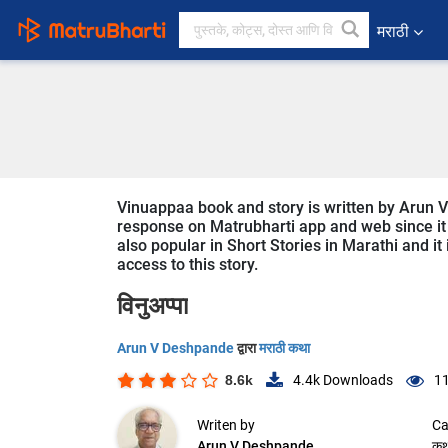
मराठी
Vinuappaa book and story is written by Arun V
response on Matrubharti app and web since it i
also popular in Short Stories in Marathi and it
access to this story.
विनुअप्पा
Arun V Deshpande
द्वारा
मराठी कथा
8.6k
4.4k
Downloads
11
Writen by
Ca
Arun V Deshpande
कथ