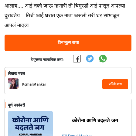
आलाय.... आई नको जाऊ म्हणारी ती चिमुरडी आई पासून आपल्या
दुरावतेय....तिची आई घरात एक माता असली तरी घर सांभाळून
आपलं मातृत्व
विनामूल्य वाचा
हे पुस्तक सामायिक करा:
लेखक बद्दल
फॉलो करा
Komal Mankar
पूर्ण कादंबरी
कोरोना आणि बदलते जग
द्वारा Komal Mankar