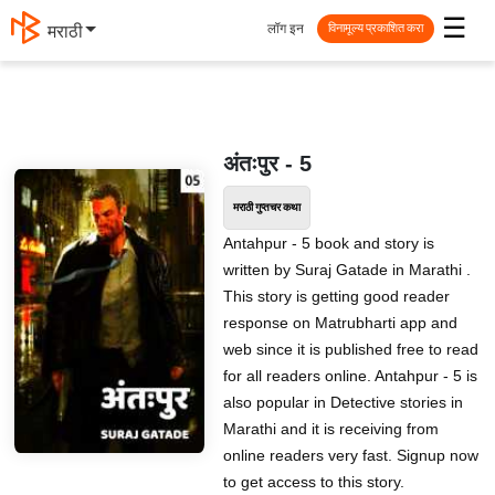
☰
लॉग इन
मराठी
विनामूल्य प्रकाशित करा
अंतःपुर - 5
मराठी गुप्तचर कथा
Antahpur - 5 book and story is
written by Suraj Gatade in Marathi .
This story is getting good reader
response on Matrubharti app and
web since it is published free to read
for all readers online. Antahpur - 5 is
also popular in Detective stories in
Marathi and it is receiving from
online readers very fast. Signup now
to get access to this story.