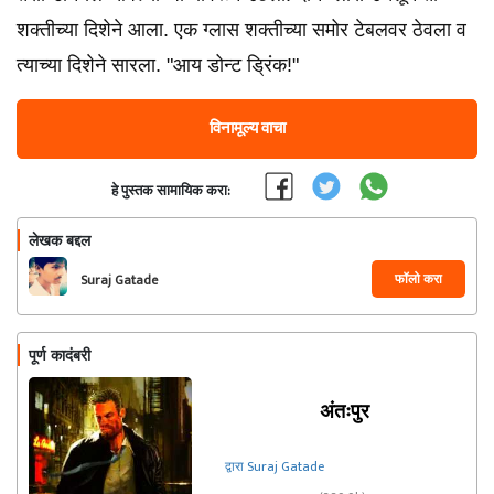
शक्तीच्या दिशेने आला. एक ग्लास शक्तीच्या समोर टेबलवर ठेवला व
त्याच्या दिशेने सारला. "आय डोन्ट ड्रिंक!"
विनामूल्य वाचा
हे पुस्तक सामायिक करा:
लेखक बद्दल
फॉलो करा
Suraj Gatade
पूर्ण कादंबरी
अंतःपुर
द्वारा Suraj Gatade