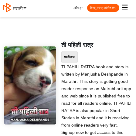
☰
लॉग इन
मराठी
विनामूल्य प्रकाशित करा
ती पहिली रात्र
मराठी कथा
TI PAHILI RATRA book and story is
written by Manjusha Deshpande in
Marathi . This story is getting good
reader response on Matrubharti app
and web since it is published free to
read for all readers online. TI PAHILI
RATRA is also popular in Short
Stories in Marathi and it is receiving
from online readers very fast.
Signup now to get access to this