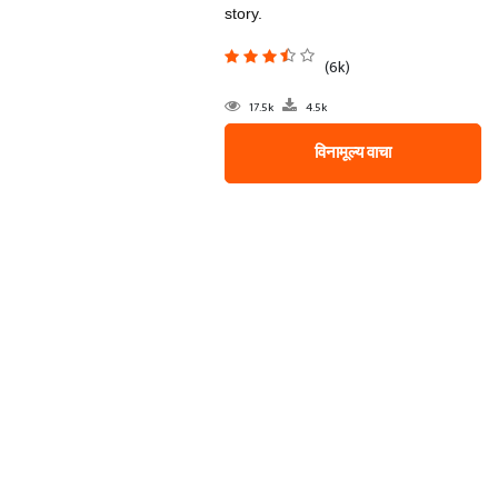
story.
(6k)
17.5k
4.5k
विनामूल्य वाचा