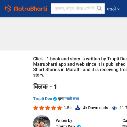
मराठी
Click - 1 book and story is written by Trupti D
Matrubharti app and web since it is published fr
Short Stories in Marathi and it is receiving fr
story.
क्लिक - 1
Trupti Deo
द्वारा
मराठी कथा
1.5k
4k
Downloads
11.
Writen by
Ca
Trupti Deo
कथ