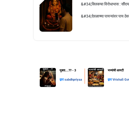
&#34;क्लिकचा विरोधाभास : सौंदर्य
&#34;देवळाच्या पायऱ्यांवर पाय ठेव
मुक्ता....??️ - 3
भज्यांची आमटी
द्वारा
sabdhpriyaa
द्वारा
Vrishali Go