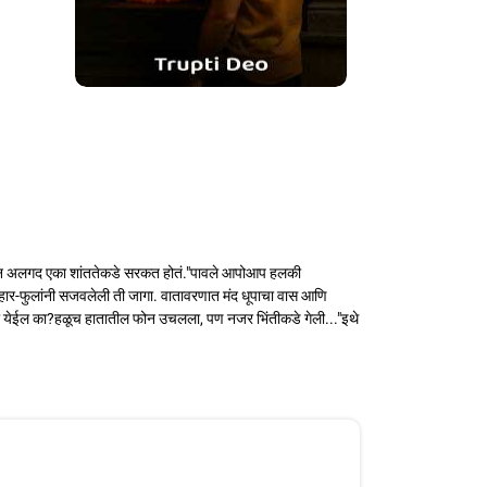
ाटातून मन अलगद एका शांततेकडे सरकत होतं."पावले आपोआप हलकी
 हार-फुलांनी सजवलेली ती जागा. वातावरणात मंद धूपाचा वास आणि
 पाहता येईल का?हळूच हातातील फोन उचलला, पण नजर भिंतीकडे गेली..."इथे