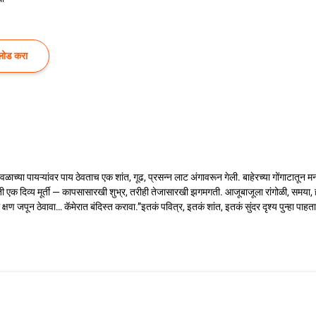
लोड करा
""देवळाच्या पायऱ्यांवर पाय ठेवताच एक शांत, गूढ, प्रसन्न लाट अंगावरून गेली. बाहेरच्या गोंग
ी एक दिव्य मूर्ती — कापसासारखी शुभ्र, तरीही तेजासारखी झगमगती. आजूबाजूला रांगोळी, समया,
ा क्षण जपून ठेवावा… कॅमेरात बंदिस्त करावा.”इतकं पवित्र, इतकं शांत, इतकं सुंदर दृश्य पुन्हा