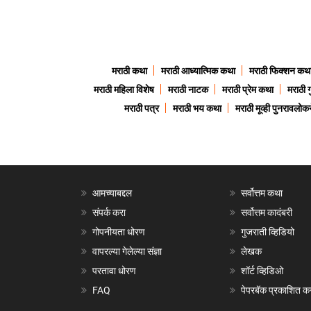
मराठी कथा
मराठी आध्यात्मिक कथा
मराठी फिक्शन कथ
मराठी महिला विशेष
मराठी नाटक
मराठी प्रेम कथा
मराठी 
मराठी पत्र
मराठी भय कथा
मराठी मूव्ही पुनरावलोकन
आमच्याबद्दल
सर्वोत्तम कथा
संपर्क करा
सर्वोत्तम कादंबरी
गोपनीयता धोरण
गुजराती व्हिडियो
वापरल्या गेलेल्या संज्ञा
लेखक
परतावा धोरण
शॉर्ट व्हिडिओ
FAQ
पेपरबॅक प्रकाशित क