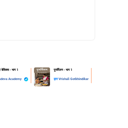
ट बेसिक्स - भाग 1
पुनर्मिलन - भाग 1
adeva Academy
द्वारा
Vrishali Gotkhindikar