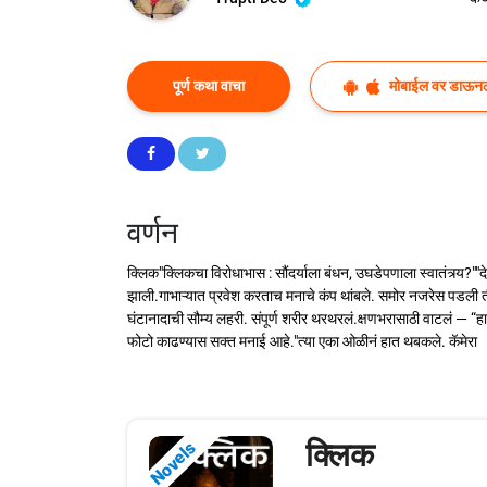
पूर्ण कथा वाचा
मोबाईल वर डाऊन
वर्णन
क्लिक"क्लिकचा विरोधाभास : सौंदर्याला बंधन, उघडेपणाला स्वातंत्र्य?
झाली.गाभाऱ्यात प्रवेश करताच मनाचे कंप थांबले. समोर नजरेस पडली त
घंटानादाची सौम्य लहरी. संपूर्ण शरीर थरथरलं.क्षणभरासाठी वाटलं — “ह
फोटो काढण्यास सक्त मनाई आहे."त्या एका ओळीनं हात थबकले. कॅमेरा
क्लिक
Novels