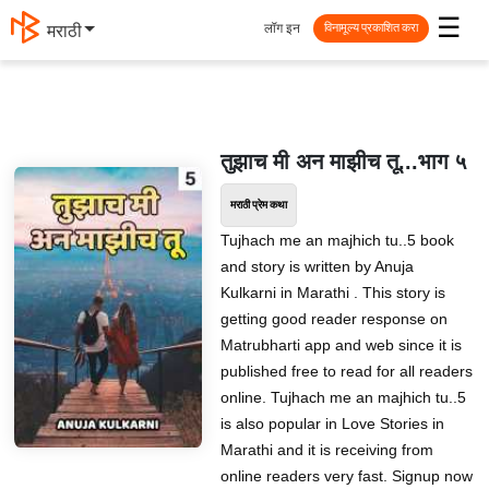
☰
लॉग इन
मराठी
विनामूल्य प्रकाशित करा
तुझाच मी अन माझीच तू...भाग ५
मराठी प्रेम कथा
Tujhach me an majhich tu..5 book
and story is written by Anuja
Kulkarni in Marathi . This story is
getting good reader response on
Matrubharti app and web since it is
published free to read for all readers
online. Tujhach me an majhich tu..5
is also popular in Love Stories in
Marathi and it is receiving from
online readers very fast. Signup now