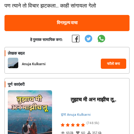
पण त्याने तो विचार झटकला.. काही सांगायला गेलो
विनामूल्य वाचा
हे पुस्तक सामायिक करा:
लेखक बद्दल
फॉलो करा
Anuja Kulkarni
पूर्ण कादंबरी
तुझाच मी अन माझीच तू..
द्वारा Anuja Kulkarni
(748.9k)
650k
60
357.6k