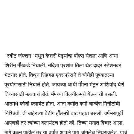
' स्वीट जंक्शन ' मधून केशरी पेढ्यांचा बाॕक्स घेतला आणि आभा
शिरीन मॕमकडे निघाली. नंदिता प्रशांत तिला थेट दादर स्टेशनवर
भेटणार होते. तिथून सिंहगड एक्सप्रेसने ते चौघेही पुण्यातल्या
प्रयोगासाठी निघाले होते. जायच्या आधी मॕमना भेटून आशिर्वाद घेणं
तिच्यासाठी महत्वाचं होतं. मॕमच्या क्लिनीकमधे येऊन ती बसली.
आतमधे कोणी क्लायंट होता. आता कमीत कमी चाळीस मिनीटांची
निश्चिंती. ती बाहेरच्या वेटींग हाॕलमधे वाट पहात बसली. वर्षभरापूर्वी
आपणही तर त्यांच्या क्लायंटच होतो की, तिच्या मनात विचार आला.
मागे वळून पाहीलं तर या वर्षात आपले पाय चांगलेच स्थिरावलेत. याचं