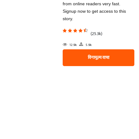
from online readers very fast.
Signup now to get access to this
story.
(25.3k)
12.9k
5.9k
विनामूल्य वाचा