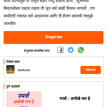
साथ दिल्यामुळे ती यातून बाहेर निघू शकली होती ..शुभमच्या
मित्रांसोबत राहता राहता ती जून सर्व काही विसरू लागली ..पण
कधीतरी त्यातल सर्व आठवायच आणि ती हैराण व्हायची त्यामुळे
जास्तीत
विनामूल्य वाचा
हे पुस्तक सामायिक करा:
लेखक बद्दल
फॉलो करा
Siddharth
पूर्ण कादंबरी
स्पर्श - अनोखे रूप हे