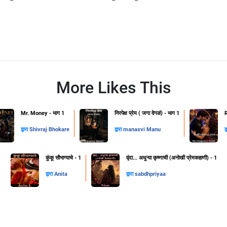
More Likes This
Mr. Money - भाग 1
निरपेक्ष प्रेम ( जगा वेगळं) - भाग 1
द्वारा
Shivraj Bhokare
द्वारा
manasvi Manu
द
कुंकू सौभाग्याचे - 1
वृंदा... अधुऱ्या कृष्णाची (अनोखी प्रेमकहाणी) - 1
द्वारा
Anita
द्वारा
sabdhpriyaa