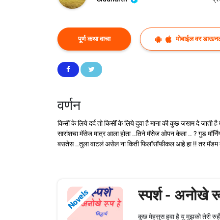
पूर्ण कथा वाचा
मोबाईल वर डाऊन
वर्णन
किसीं के लिये दर्द तो किसीं के लिये दुवा है माना की कुछ जखम दे ज
सारांशचा मॅसेज मात्र आला होता ..तिने मॅसेज ओपन केला .. ? गुड मॉर्
बसतेस ..तुला वाटलं असेल ना किती फिलॉसॉफीकल आहे हा !! तर मॅडम
स्पर्श - अनोखे र
Novels
कुछ मेहसुस हुवा है यु मुझको तेरी र