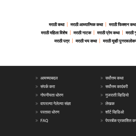
मराठी कथा
मराठी आध्यात्मिक कथा
मराठी फिक्शन कथ
मराठी महिला विशेष
मराठी नाटक
मराठी प्रेम कथा
मराठी 
मराठी पत्र
मराठी भय कथा
मराठी मूव्ही पुनरावलोकन
आमच्याबद्दल
सर्वोत्तम कथा
संपर्क करा
सर्वोत्तम कादंबरी
गोपनीयता धोरण
गुजराती व्हिडियो
वापरल्या गेलेल्या संज्ञा
लेखक
परतावा धोरण
शॉर्ट व्हिडिओ
FAQ
पेपरबॅक प्रकाशित क