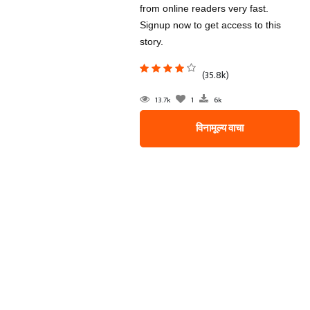
from online readers very fast.
Signup now to get access to this
story.
(35.8k)
13.7k
1
6k
विनामूल्य वाचा