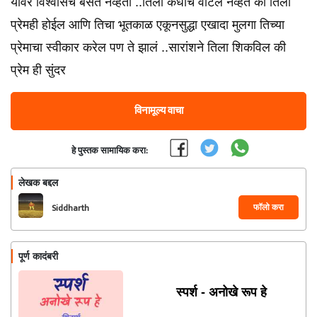
यावर विश्वासच बसत नव्हता ..तिला कधीच वाटलं नव्हतं की तिला
प्रेमही होईल आणि तिचा भूतकाळ एकूनसुद्धा एखादा मुलगा तिच्या
प्रेमाचा स्वीकार करेल पण ते झालं ..सारांशने तिला शिकविल की
प्रेम ही सुंदर
विनामूल्य वाचा
हे पुस्तक सामायिक करा:
लेखक बद्दल
फॉलो करा
Siddharth
पूर्ण कादंबरी
स्पर्श - अनोखे रूप हे