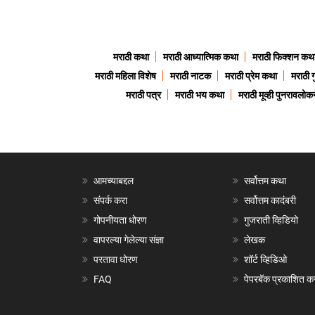
मराठी कथा
मराठी आध्यात्मिक कथा
मराठी फिक्शन कथ
मराठी महिला विशेष
मराठी नाटक
मराठी प्रेम कथा
मराठी 
मराठी पत्र
मराठी भय कथा
मराठी मूव्ही पुनरावलोकन
आमच्याबद्दल
सर्वोत्तम कथा
संपर्क करा
सर्वोत्तम कादंबरी
गोपनीयता धोरण
गुजराती व्हिडियो
वापरल्या गेलेल्या संज्ञा
लेखक
परतावा धोरण
शॉर्ट व्हिडिओ
FAQ
पेपरबॅक प्रकाशित क