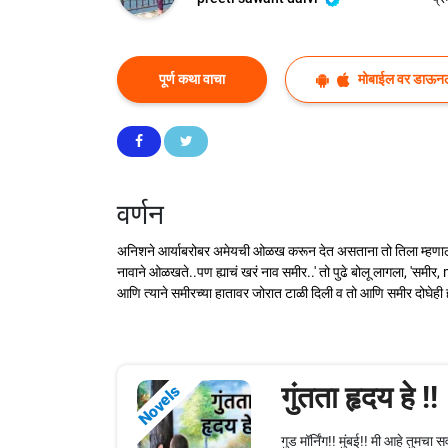
पूर्ण कथा वाचा
मोबाईल वर डाऊन
वर्णन
अनिशने आर्याबरोबर अमेयची ओळख करून देत असताना तो तिला म्हणाला, '
नावाने ओळखते..पण ह्याचं खरं नाव समीर..' तो पुढे बोलू लागला, 'सम
आणि त्याने समीरच्या हातावर जोरात टाळी दिली व तो आणि समीर दोघेही ह
गुंतता हृदय हे !!
Novels
गुड मॉर्निंग!! मुंबई!! मी आहे तुमच