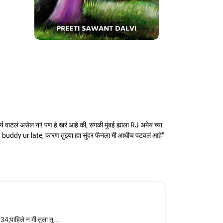
वाटलं असेल ना! पण हे खरं आहे की, सगळी मुंबई ह्याला RJ अमेय च्या
 buddy ur late, कारण तुझ्या ह्या सुंदर फॅनला मी आधीच पटवलं आहे"
34;पाहिले न मी तुला तू...