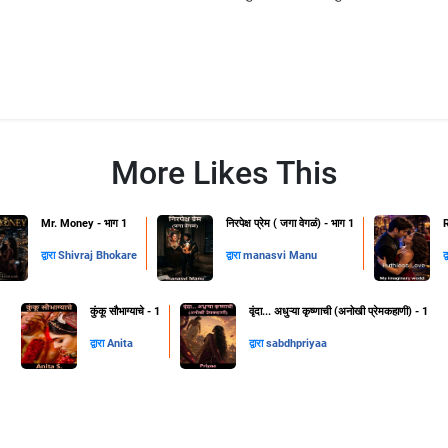
More Likes This
Mr. Money - भाग 1
निरपेक्ष प्रेम ( जगा वेगळं) - भाग 1
द्वारा
Shivraj Bhokare
द्वारा
manasvi Manu
द
कुंकू सौभाग्याचे - 1
वृंदा... अधुऱ्या कृष्णाची (अनोखी प्रेमकहाणी) - 1
द्वारा
Anita
द्वारा
sabdhpriyaa