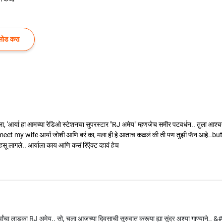
लोड करा
आर्या हा आमच्या रेडिओ स्टेशनचा सुपरस्टार "RJ अमेय" म्हणजेच समीर पटवर्धन.. तुला आश्चर्य 
ीर, meet my wife आर्या जोशी आणि बरं का, मला ही हे आताच कळलं की ती पण तुझी फॅन आहे..but
सू लागले.. आर्याला काय आणि कसं रिऍक्ट व्हावं हेच
ा सर्वांचा लाडका RJ अमेय.. सो, चला आजच्या दिवसाची सुरुवात करूया ह्या सुंदर अश्या गाण्याने.. &#